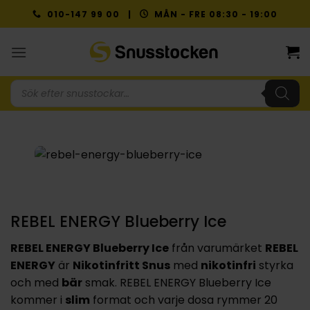
Skip
010-147 99 00 |
MÅN - FRE 08:30 - 19:00
to
content
Produktsökning
REBEL ENERGY Blueberry Ice
REBEL ENERGY Blueberry Ice
från varumärket
REBEL
ENERGY
är
Nikotinfritt Snus
med
nikotinfri
styrka
och med
bär
smak. REBEL ENERGY Blueberry Ice
kommer i
slim
format och varje dosa rymmer 20