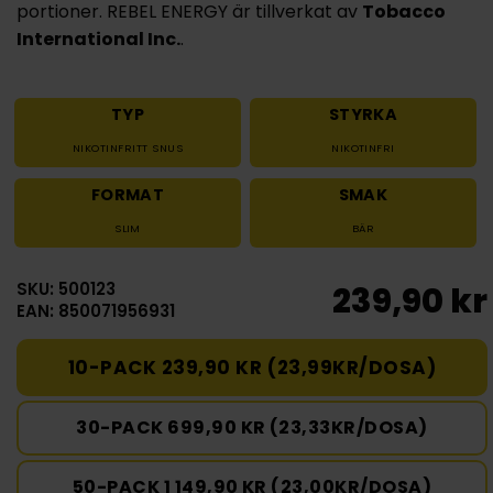
portioner. REBEL ENERGY är tillverkat av
Tobacco
International Inc.
.
TYP
STYRKA
NIKOTINFRITT SNUS
NIKOTINFRI
FORMAT
SMAK
SLIM
BÄR
SKU: 500123
239,90 kr
EAN: 850071956931
10-PACK 239,90 KR (23,99KR/DOSA)
30-PACK 699,90 KR (23,33KR/DOSA)
50-PACK 1 149,90 KR (23,00KR/DOSA)