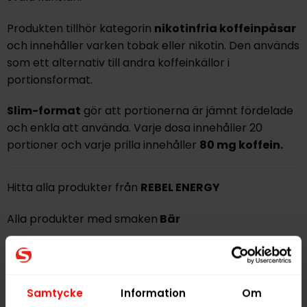
Produkten tillhör kategorin
nikotinfria koffeinpåsar
och innehåller varken tobak eller nikotin. Den används
som ett alternativ till andra koffeinkällor i
portionsformat.
Slim-format
gör att portionerna är jämnt fördelade
och enkla att använda. Varje dosa innehåller 20
portioner och varje prilla innehåller
80 mg koffein.
Hitta alla produkter från
REBEL ENERGY
Alla produkter med smaken
Bär
PRODUKTINFORMATION
Typ
Nikotinfritt Snus
Samtycke
Information
Om