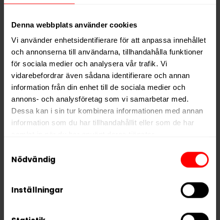
Smak
Bär
Format
Slim
Denna webbplats använder cookies
Styrka
Nikotinfri
Vi använder enhetsidentifierare för att anpassa innehållet
Nikotin per gram
0,0 mg/g
och annonserna till användarna, tillhandahålla funktioner
för sociala medier och analysera vår trafik. Vi
Nikotin per portion
0,0 mg
vidarebefordrar även sådana identifierare och annan
Nikotin per dosa
0 mg
information från din enhet till de sociala medier och
Vikt per dosa
12 g
annons- och analysföretag som vi samarbetar med.
Dessa kan i sin tur kombinera informationen med annan
Portioner per dosa
20
information som du har tillhandahållit eller som de har
Vikt per portion
0,6 g
samlat in när du har använt deras tjänster.
Varumärke
REBEL ENERGY
Samtyckesval
5 third parties
We work with
who may receive and
Nödvändig
Tillverkare
Tobacco International Inc.
process your information.
Inställningar
RELATERADE PRODUKTER