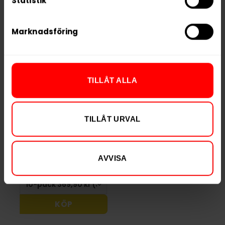
Statistik
Marknadsföring
TILLÅT ALLA
LEWA Focus
LEWA Power
Cucumber & Mint
Liquorice &
TILLÅT URVAL
Raspberries
369,90 kr
Slut i lager
AVVISA
36,99 kr /dosa
KÖP