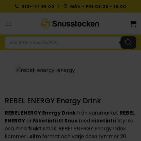
Skip
010-147 99 00 |
MÅN - FRE 08:30 - 19:00
to
content
Produktsökning
REBEL ENERGY Energy Drink
REBEL ENERGY Energy Drink
från varumärket
REBEL
ENERGY
är
Nikotinfritt Snus
med
nikotinfri
styrka
och med
frukt
smak. REBEL ENERGY Energy Drink
kommer i
slim
format och varje dosa rymmer 20