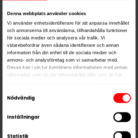
Typ
Nikotinfritt Snus
Denna webbplats använder cookies
Smak
Frukt
Vi använder enhetsidentifierare för att anpassa innehållet
Format
Slim
och annonserna till användarna, tillhandahålla funktioner
Styrka
Nikotinfri
för sociala medier och analysera vår trafik. Vi
vidarebefordrar även sådana identifierare och annan
Nikotin per gram
0,0 mg/g
information från din enhet till de sociala medier och
Nikotin per portion
0,0 mg
annons- och analysföretag som vi samarbetar med.
Nikotin per dosa
0 mg
Dessa kan i sin tur kombinera informationen med annan
information som du har tillhandahållit eller som de har
Vikt per dosa
12 g
samlat in när du har använt deras tjänster.
Portioner per dosa
20
Samtyckesval
5 third parties
Vikt per portion
0,6 g
We work with
who may receive and
Nödvändig
process your information.
Varumärke
REBEL ENERGY
Inställningar
Tillverkare
Tobacco International Inc.
Statistik