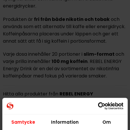
energidrycker.
Produkten är
fri från både nikotin och tobak
och
används som ett alternativ till kaffe eller energidryck.
Koffeinpåsarna placeras under läppen och ger ett
annat sätt att få i sig koffein i portionsformat.
Varje dosa innehåller 20 portioner i
slim-format
och
varje prilla innehåller
100 mg koffein
. REBEL ENERGY
Energy Drink är en del av sortimentet av nikotinfria
koffeinpåsar med fokus på varierade smaker.
Hitta alla produkter från
REBEL ENERGY
Alla produkter med smaken
Frukt
Samtycke
Information
Om
PRODUKTINFORMATION