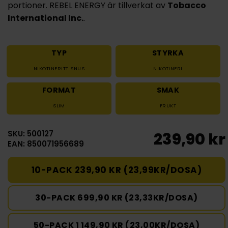
portioner. REBEL ENERGY är tillverkat av
Tobacco
International Inc.
.
TYP
STYRKA
NIKOTINFRITT SNUS
NIKOTINFRI
FORMAT
SMAK
SLIM
FRUKT
SKU: 500127
239,90 kr
EAN: 850071956689
10-PACK 239,90 KR (23,99KR/DOSA)
30-PACK 699,90 KR (23,33KR/DOSA)
50-PACK 1 149,90 KR (23,00KR/DOSA)