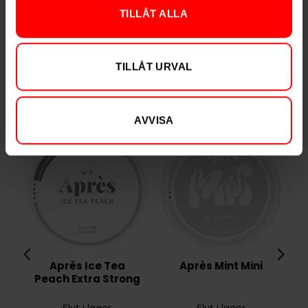
Varumärke
Après
TILLÅT ALLA
Tillverkare
Après Nicotine AB
TILLÅT URVAL
RELATERADE PRODUKTER
AVVISA
Après Ice Tea
Après Mint Mini
Peach Extra Strong