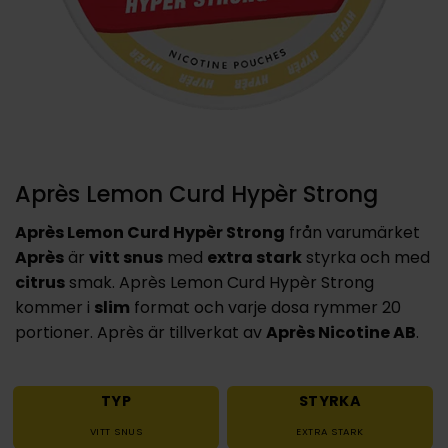
Après Lemon Curd Hypèr Strong
Après Lemon Curd Hypèr Strong
från varumärket
Après
är
vitt snus
med
extra stark
styrka och med
citrus
smak. Après Lemon Curd Hypèr Strong
kommer i
slim
format och varje dosa rymmer 20
portioner. Après är tillverkat av
Après Nicotine AB
.
TYP
STYRKA
VITT SNUS
EXTRA STARK