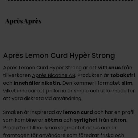
Après Lemon Curd Hypèr Strong
Après Lemon Curd Hypèr Strong är ett
vitt snus
från
tillverkaren
Après Nicotine AB
. Produkten är
tobaksfri
och
innehåller nikotin
. Den kommer i formatet
slim
,
vilket innebär att prillorna är smala och utformade för
att vara diskreta vid användning.
Smaken är inspirerad av
lemon curd
och har en profil
som kombinerar
sötma
och
syrlighet
från
citron
.
Produkten tillhör smaksegmentet citrus och är
framtagen för användare som föredrar friska och