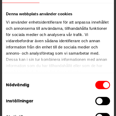
Hitta alla produkter från
On!
Denna webbplats använder cookies
Alla produkter med smaken
Citrus
Vi använder enhetsidentifierare för att anpassa innehållet
och annonserna till användarna, tillhandahålla funktioner
för sociala medier och analysera vår trafik. Vi
PRODUKTINFORMATION
vidarebefordrar även sådana identifierare och annan
information från din enhet till de sociala medier och
Typ
Vitt Snus
annons- och analysföretag som vi samarbetar med.
Smak
Citrus
Dessa kan i sin tur kombinera informationen med annan
Format
Mini
information som du har tillhandahållit eller som de har
samlat in när du har använt deras tjänster.
Styrka
Normal
Samtyckesval
Nikotin per gram
9,5 mg/g
5 third parties
We work with
who may receive and
Nödvändig
Nikotin per portion
3,0 mg
process your information.
Nikotin per dosa
61 mg
Inställningar
Vikt per dosa
6 g
Portioner per dosa
20