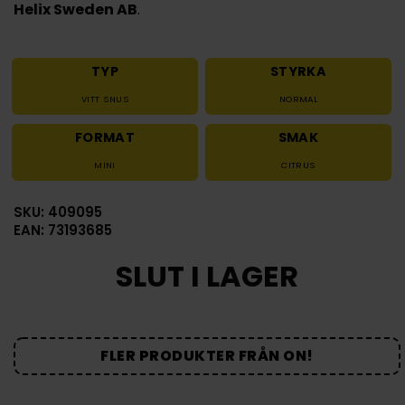
Helix Sweden AB
.
TYP
STYRKA
VITT SNUS
NORMAL
FORMAT
SMAK
MINI
CITRUS
SKU: 409095
EAN: 73193685
SLUT I LAGER
FLER PRODUKTER FRÅN ON!