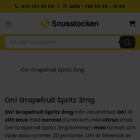
Skip
010-147 99 00 |
MÅN - FRE 08:30 - 19:00
to
content
Produktsökning
NYTT PRIS
On! Grapefruit Spritz 3mg
On! Grapefruit Spritz 3mg
från varumärket
On!
är
vitt snus
med
normal
styrka och med
citrus
smak.
On! Grapefruit Spritz 3mg kommer i
mini
format och
varje dosa rymmer 20 portioner. On! är tillverkat av