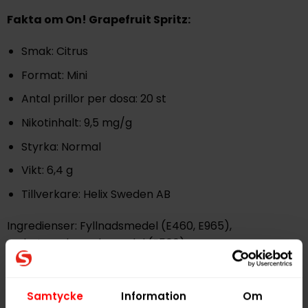
Fakta om On! Grapefruit Spritz:
Smak: Citrus
Format: Mini
Antal prillor per dosa: 20 st
Nikotinhalt: 9,5 mg/g
Styrka: Normal
Vikt: 6,4 g
Tillverkare: Helix Sweden AB
Ingredienser: Fyllnadsmedel (E460, E965),
surhetsreglerande medel (E500), aromer,
fuktighetsbevarande medel (E422),
stabiliseringsmedel (E1201), nikotinsalt, sötningsmedel
(E950)
Samtycke
Information
Om