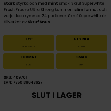
stark
styrka och med
mint
smak. Skruf Superwhite
Fresh Freeze Ultra Strong kommer i
slim
format och
varje dosa rymmer 24 portioner. Skruf Superwhite är
tillverkat av
Skruf Snus
.
TYP
STYRKA
VITT SNUS
STARK
FORMAT
SMAK
SLIM
MINT
SKU: 409701
EAN: 7350139643627
SLUT I LAGER