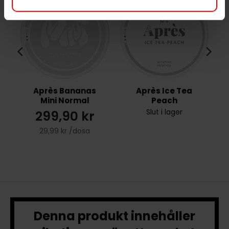
Après Bananas
Après Ice Tea
Mini Normal
Peach
299,90 kr
Slut i lager
29,99 kr /dosa
Denna produkt innehåller