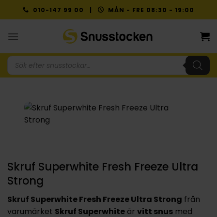
Skip
010-147 99 00 |
MÅN - FRE 08:30 - 19:00
to
content
Produktsökning
Skruf Superwhite Fresh Freeze Ultra
Strong
Skruf Superwhite Fresh Freeze Ultra Strong
från
varumärket
Skruf Superwhite
är
vitt snus
med