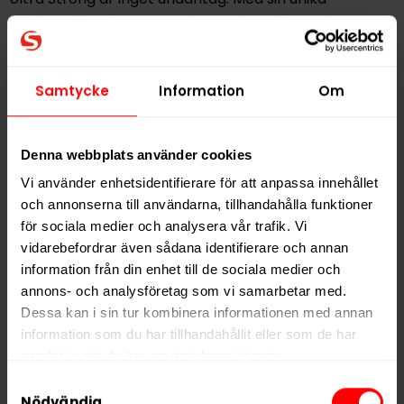
smakprofil och extra starka styrka erbjuder den ett
mintigt snus för alla snusentusiaster.
Ingredienser: Vatten, växtfiber, fuktighetsbevarande
Samtycke
Information
Om
medel (E422/E1520), smakförstärkare (koksalt),
nikotin, aromer, salmiak, surhetsreglerande medel
(500).
Denna webbplats använder cookies
Vi använder enhetsidentifierare för att anpassa innehållet
och annonserna till användarna, tillhandahålla funktioner
Hitta alla produkter från
Skruf Superwhite
för sociala medier och analysera vår trafik. Vi
Alla produkter med smaken
Mint
vidarebefordrar även sådana identifierare och annan
information från din enhet till de sociala medier och
annons- och analysföretag som vi samarbetar med.
PRODUKTINFORMATION
Dessa kan i sin tur kombinera informationen med annan
information som du har tillhandahållit eller som de har
Typ
Vitt Snus
samlat in när du har använt deras tjänster.
Smak
Mint
Samtyckesval
Format
Slim
5 third parties
We work with
who may receive and
Nödvändig