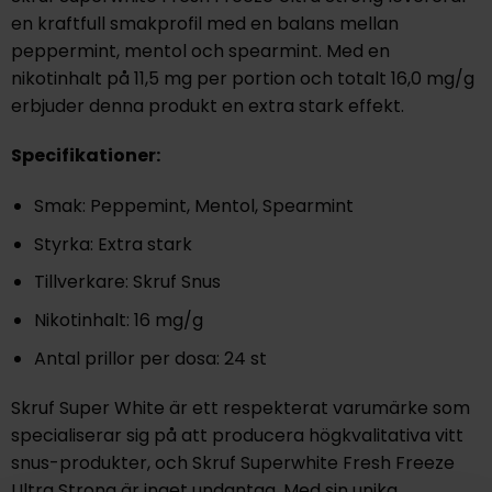
en kraftfull smakprofil med en balans mellan
peppermint, mentol och spearmint. Med en
nikotinhalt på 11,5 mg per portion och totalt 16,0 mg/g
erbjuder denna produkt en extra stark effekt.
Specifikationer:
Smak: Peppemint, Mentol, Spearmint
Styrka: Extra stark
Tillverkare: Skruf Snus
Nikotinhalt: 16 mg/g
Antal prillor per dosa: 24 st
Skruf Super White är ett respekterat varumärke som
specialiserar sig på att producera högkvalitativa vitt
snus-produkter, och Skruf Superwhite Fresh Freeze
Ultra Strong är inget undantag. Med sin unika