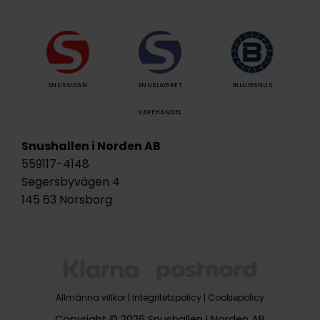
SNUSSIDAN
SNUSLAGRET
BILLIGSNUS
VAPEHANDEL
Snushallen i Norden AB
559117-4148
Segersbyvägen 4
145 63 Norsborg
Allmänna villkor
|
Integritetspolicy
|
Cookiepolicy
Copyright © 2026 Snushallen i Norden AB