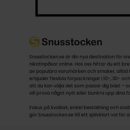
Snusstocken.se är din nya destination för sn
nikotinpåsar online. Hos oss hittar du ett br
av populära varumärken och smaker, alltid til
erbjuder flexibla förpackningar i 10-, 30- oc
att du kan välja det som passar dig bäst – 
vill prova något nytt eller bunkra upp dina fa
Fokus på kvalitet, enkel beställning och sna
gör Snusstocken.se till ett självklart val för a