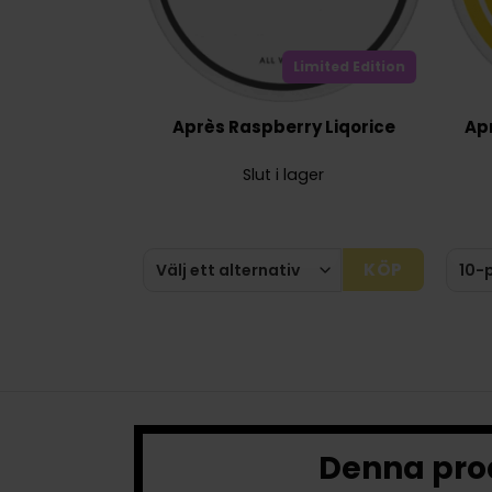
Limited Edition
Après Raspberry Liqorice
Ap
Slut i lager
KÖP
Denna prod