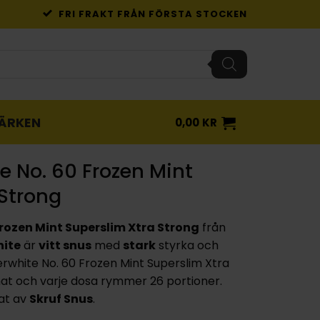
FRI FRAKT FRÅN FÖRSTA STOCKEN
ÄRKEN
0,00
KR
e No. 60 Frozen Mint
 Strong
Frozen Mint Superslim Xtra Strong
från
hite
är
vitt snus
med
stark
styrka och
rwhite No. 60 Frozen Mint Superslim Xtra
at och varje dosa rymmer 26 portioner.
kat av
Skruf Snus
.