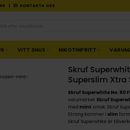
9:30 |
KONTAKTA OSS
oduktsökning
US
VITT SNUS
NIKOTINFRITT
VARUM
Skruf Superwhit
Superslim Xtra
Skruf Superwhite No. 60 
varumärket
Skruf Superw
med
mint
smak. Skruf Supe
Strong kommer i
slim
form
Skruf Superwhite är tillver