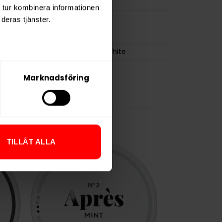
15 g
 tur kombinera informationen
osa
26
deras tjänster.
0,6 g
Skruf Superwhite
Skruf Snus
Marknadsföring
TILLÅT ALLA