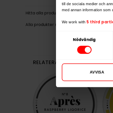
till de sociala medier och a
med annan information som du 
Hitta alla produkter från
Skruf Superwhite
5 third parti
We work with
Alla produkter med smaken
Mint
Samtyckesval
Nödvändig
RELATERADE PRODUKTER
AVVISA