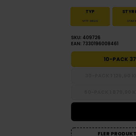
TYP
STYR
VITT SNUS
STAR
SKU: 409726
EAN: 7330196008461
10-PACK 37
30-PACK 1 129,90 
50-PACK 1 879,90 K
FLER PRODUKT