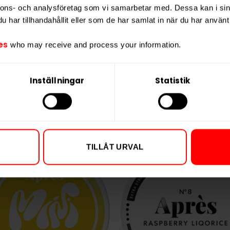
Vikt per dosa
nnons- och analysföretag som vi samarbetar med. Dessa kan i sin
Portioner per d
har tillhandahållit eller som de har samlat in när du har använt 
Vikt per portion
es
who may receive and process your information.
Varumärke
Tillverkare
Inställningar
Statistik
TILLÅT URVAL