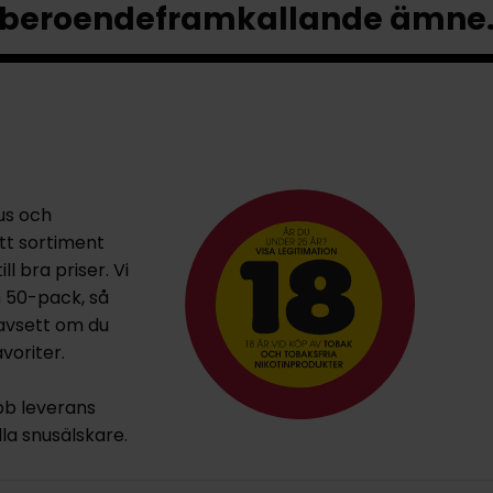
beroendeframkallande ämne
us och
ett sortiment
l bra priser. Vi
h 50-pack, så
oavsett om du
voriter.
bb leverans
lla snusälskare.