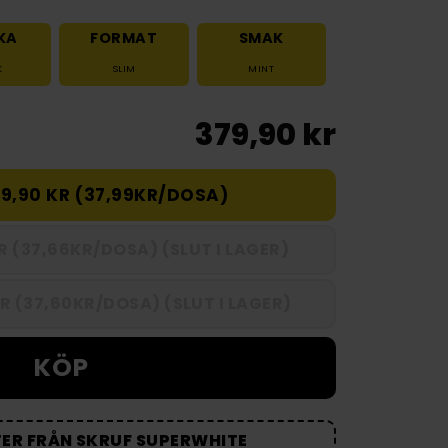
KA
FORMAT
SMAK
K
SLIM
MINT
379,90 kr
9,90 KR (37,99KR/DOSA)
KR (37,66KR/DOSA) (SLUT I LAGER)
R (37,60KR/DOSA) (SLUT I LAGER)
KÖP
ER FRÅN SKRUF SUPERWHITE