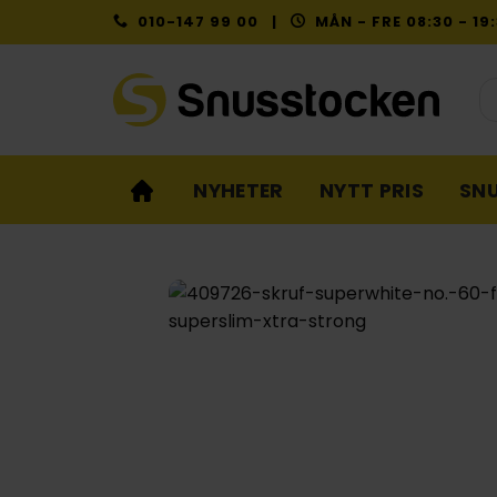
Skip
010-147 99 00 |
MÅN - FRE 08:30 - 1
to
content
Pr
NYHETER
NYTT PRIS
SN