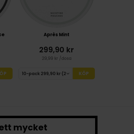
ce
Après Mint
299,90 kr
29,99 kr /dosa
ÖP
KÖP
 ett mycket