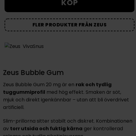
KÖP
FLER PRODUKTER FRÅN ZEUS
VivaSnus
Zeus Bubble Gum
Zeus Bubble Gum 20 mg är en
rak och tydlig
tuggummiprofil
med hög effekt. Smaken är söt,
mjuk och direkt igenkännbar – utan att bli överdrivet
artificiell.
Slim-prillorna sitter stabilt och diskret. Kombinationen
av
torr utsida och fuktig kärna
ger kontrollerad