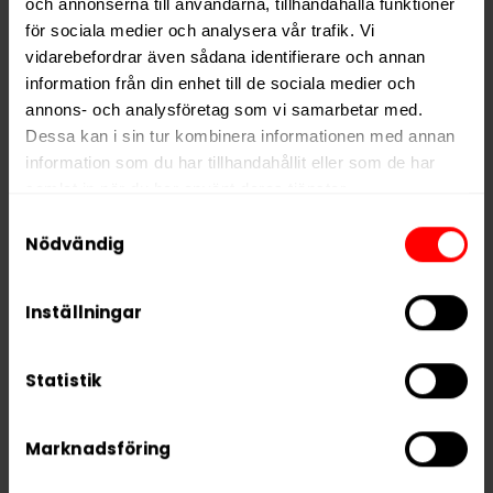
och annonserna till användarna, tillhandahålla funktioner
Nikotin per portion
10,0 mg
för sociala medier och analysera vår trafik. Vi
Nikotin per dosa
200 mg
vidarebefordrar även sådana identifierare och annan
information från din enhet till de sociala medier och
Vikt per dosa
10 g
annons- och analysföretag som vi samarbetar med.
Portioner per dosa
20
Dessa kan i sin tur kombinera informationen med annan
information som du har tillhandahållit eller som de har
Vikt per portion
0,5 g
samlat in när du har använt deras tjänster.
Varumärke
Zeus
Samtyckesval
Tillverkare
VivaSnus
5 third parties
We work with
who may receive and
Nödvändig
process your information.
Inställningar
RELATERADE PRODUKTER
Statistik
Marknadsföring