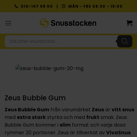
Skip
010-147 99 00 |
MÅN - FRE 08:30 - 19:00
to
content
Produktsökning
Zeus Bubble Gum
Zeus Bubble Gum
från varumärket
Zeus
är
vitt snus
med
extra stark
styrka och med
frukt
smak. Zeus
Bubble Gum kommer i
slim
format och varje dosa
rymmer 20 portioner. Zeus är tillverkat av
VivaSnus
.