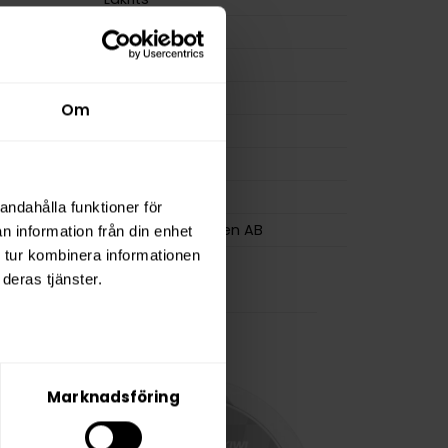
Slim
Nikotinfri
14 g
Om
osa
22
0,6 g
BAGZ
andahålla funktioner för
Flameclub Sweden AB
n information från din enhet
 tur kombinera informationen
deras tjänster.
Marknadsföring