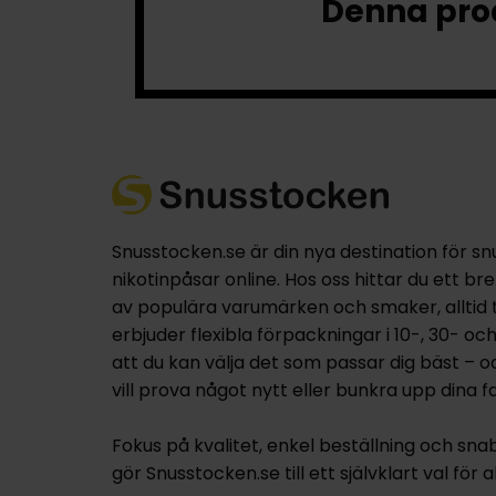
Denna prod
Snusstocken.se är din nya destination för sn
nikotinpåsar online. Hos oss hittar du ett br
av populära varumärken och smaker, alltid til
erbjuder flexibla förpackningar i 10-, 30- oc
att du kan välja det som passar dig bäst – 
vill prova något nytt eller bunkra upp dina fa
Fokus på kvalitet, enkel beställning och sna
gör Snusstocken.se till ett självklart val för a