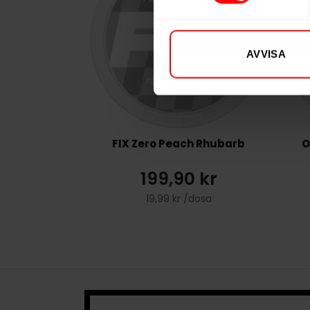
AVVISA
FIX Zero Peach Rhubarb
O
199,90 kr
19,99 kr /dosa