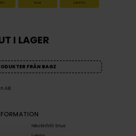
FRI
SLIM
LAKRITS
UT I LAGER
RODUKTER FRÅN BAGZ
NFORMATION
Nikotinfritt Snus
Lakrits