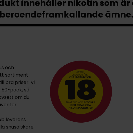
ukt innehåller nikotin som är
beroendeframkallande ämne
us och
ett sortiment
l bra priser. Vi
h 50-pack, så
oavsett om du
voriter.
bb leverans
lla snusälskare.