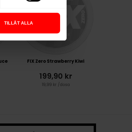
TILLÅT ALLA
uce
FIX Zero Strawberry Kiwi
199,90 kr
19,99 kr /dosa