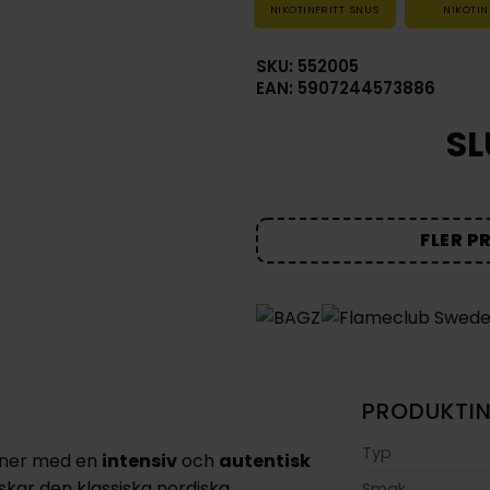
NIKOTINFRITT SNUS
NIKOTIN
SKU: 552005
EAN: 5907244573886
SL
FLER P
PRODUKTI
Typ
ioner med en
intensiv
och
autentisk
lskar den klassiska nordiska
Smak