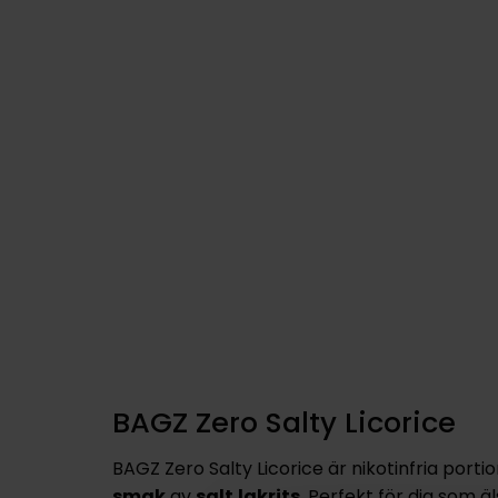
BAGZ Zero Salty Licorice
BAGZ Zero Salty Licorice är nikotinfria port
smak
av
salt
lakrits
. Perfekt för dig som ä