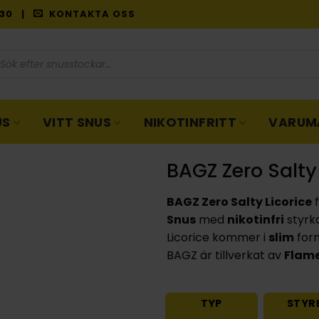
9:30 |
KONTAKTA OSS
oduktsökning
US
VITT SNUS
NIKOTINFRITT
VARUM
BAGZ Zero Salty 
BAGZ Zero Salty Licorice
f
Snus
med
nikotinfri
styrk
Licorice kommer i
slim
form
BAGZ är tillverkat av
Flame
TYP
STYR