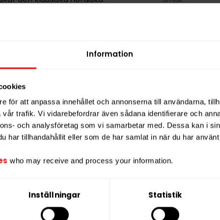
nnehåller 22 portioner, där varje
Format
in
.
Styrka
Vikt per dosa
Information
Portioner per d
Vikt per portion
cookies
Varumärke
e för att anpassa innehållet och annonserna till användarna, tillh
Tillverkare
vår trafik. Vi vidarebefordrar även sådana identifierare och anna
nnons- och analysföretag som vi samarbetar med. Dessa kan i sin
har tillhandahållit eller som de har samlat in när du har använt 
es
who may receive and process your information.
Inställningar
Statistik