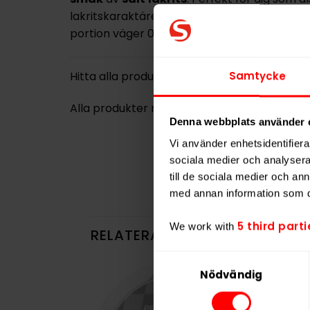
lakritskaraktären. Dosan väger 14 gram och i
portion väger 0,625 gram –
helt
utan
nikot
Hitta alla produkter från
BAGZ
Samtycke
Alla produkter med smaken
Lakrits
Denna webbplats använder 
Vi använder enhetsidentifierar
sociala medier och analysera 
till de sociala medier och a
med annan information som du 
5 third parti
We work with
RELATERADE PRODUKTER
Samtyckesval
Nödvändig