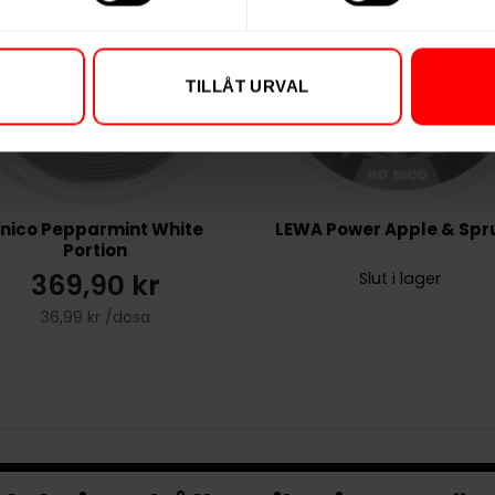
TILLÅT URVAL
nico Pepparmint White
LEWA Power Apple & Spr
Portion
369,90 kr
Slut i lager
36,99 kr /dosa