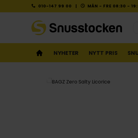
Skip
010-147 99 00 |
MÅN - FRE 08:30 - 1
to
content
Pr
NYHETER
NYTT PRIS
SN