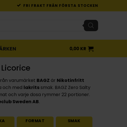
FRI FRAKT FRÅN FÖRSTA STOCKEN
ÄRKEN
0,00
KR
Licorice
rån varumärket
BAGZ
är
Nikotinfritt
a och med
lakrits
smak. BAGZ Zero Salty
at och varje dosa rymmer 22 portioner.
club Sweden AB
.
KA
FORMAT
SMAK