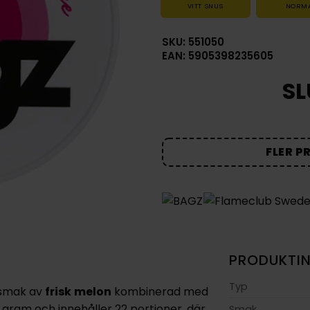
VITT SNUS
NORM
SKU: 551050
EAN: 5905398235605
SL
FLER P
PRODUKTI
Typ
smak av
frisk
melon
kombinerad med
 gram och innehåller 22 portioner, där
Smak