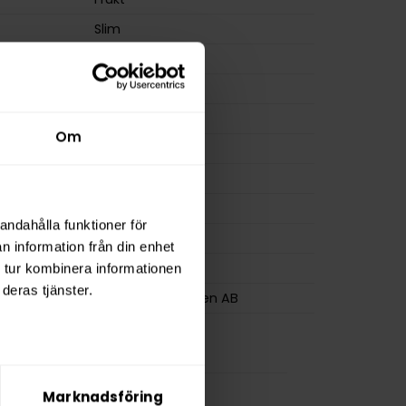
Slim
Normal
m
8,0 mg/g
ion
5,0 mg
Om
a
110 mg
14 g
osa
22
andahålla funktioner för
0,6 g
n information från din enhet
BAGZ
 tur kombinera informationen
deras tjänster.
Flameclub Sweden AB
Marknadsföring