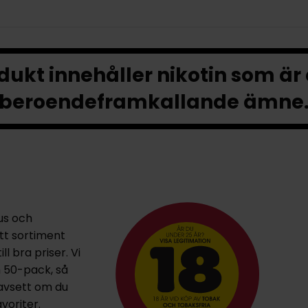
ukt innehåller nikotin som är
beroendeframkallande ämne
us och
ett sortiment
l bra priser. Vi
h 50-pack, så
oavsett om du
voriter.