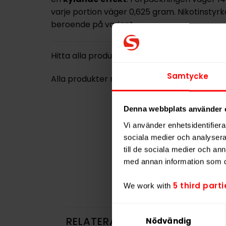
varje portion väger 0,625 gram. Nikotinstyr
beroende på variant.
Hitta alla produkter från
BAGZ
Samtycke
Alla produkter med smaken
Frukt
Denna webbplats använder 
Vi använder enhetsidentifierar
sociala medier och analysera 
till de sociala medier och a
med annan information som du 
5 third parti
We work with
Samtyckesval
RELATERADE PRODUKTER
Nödvändig