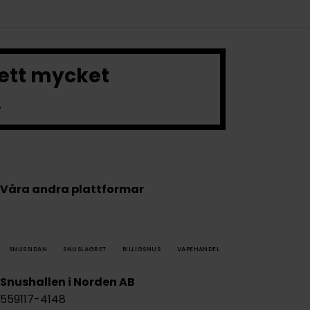
 ett mycket
.
Våra andra plattformar
SNUSSIDAN
SNUSLAGRET
BILLIGSNUS
VAPEHANDEL
Snushallen i Norden AB
559117-4148