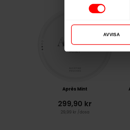
AVVISA
Après Mint
299,90 kr
29,99 kr /dosa