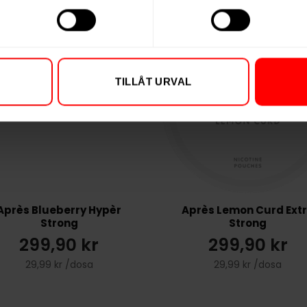
TILLÅT URVAL
Après Blueberry Hypèr
Après Lemon Curd Ext
Strong
Strong
299,90 kr
299,90 kr
29,99 kr /dosa
29,99 kr /dosa