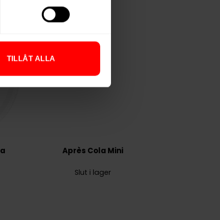
TILLÅT ALLA
ra
Après Cola Mini
Slut i lager