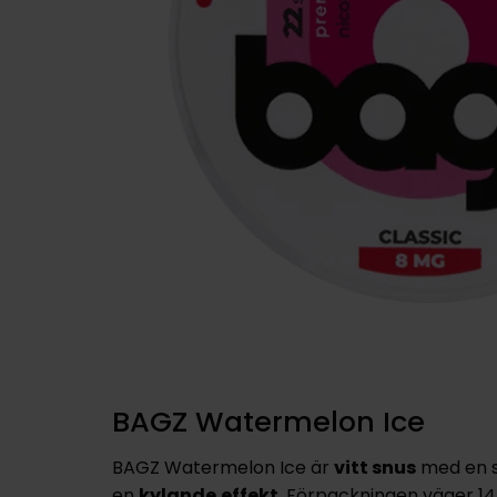
BAGZ Watermelon Ice
BAGZ Watermelon Ice är
vitt snus
med en 
en
kylande
effekt
. Förpackningen väger 14