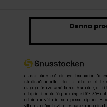
Denna prod
Snusstocken.se är din nya destination för sn
nikotinpåsar online. Hos oss hittar du ett br
av populära varumärken och smaker, alltid til
erbjuder flexibla förpackningar i 10-, 30- oc
att du kan välja det som passar dig bäst – 
vill prova något nytt eller bunkra upp dina fa