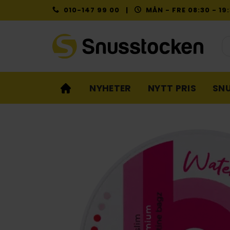
Skip
010-147 99 00 |
MÅN - FRE 08:30 - 1
to
content
Pr
NYHETER
NYTT PRIS
SN