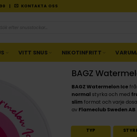
9:30 |
KONTAKTA OSS
oduktsökning
US
VITT SNUS
NIKOTINFRITT
VARUM
BAGZ Watermel
BAGZ Watermelon Ice
frå
normal
styrka och med
fr
slim
format och varje dosa
av
Flameclub Sweden AB
.
TYP
STYR