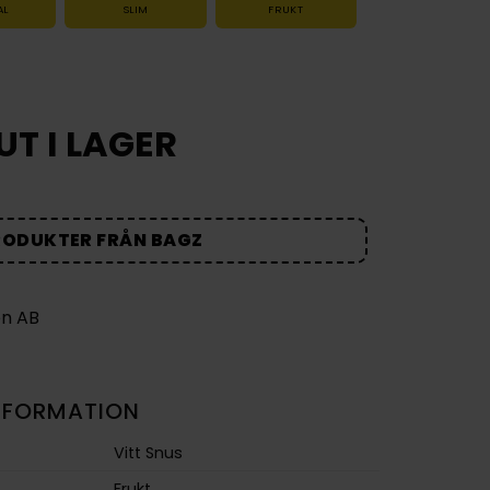
AL
SLIM
FRUKT
UT I LAGER
RODUKTER FRÅN BAGZ
NFORMATION
Vitt Snus
Frukt