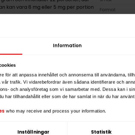
kan kan vara 8 mg eller 5 mg per portion
Format
Styrka
Nikotin per gra
Nikotin per port
Information
Nikotin per dos
Vikt per dosa
cookies
Portioner per d
e för att anpassa innehållet och annonserna till användarna, tillh
Vikt per portion
vår trafik. Vi vidarebefordrar även sådana identifierare och anna
Varumärke
nnons- och analysföretag som vi samarbetar med. Dessa kan i sin
har tillhandahållit eller som de har samlat in när du har använt 
Tillverkare
es
who may receive and process your information.
Inställningar
Statistik