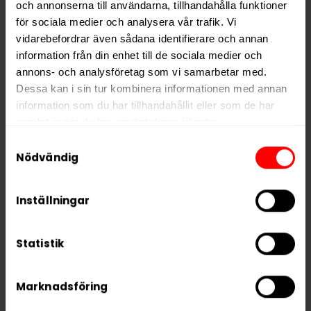
och annonserna till användarna, tillhandahålla funktioner
Nikotin per gram
8,0 mg/g
för sociala medier och analysera vår trafik. Vi
Nikotin per portion
5,0 mg
vidarebefordrar även sådana identifierare och annan
information från din enhet till de sociala medier och
Nikotin per dosa
110 mg
annons- och analysföretag som vi samarbetar med.
Vikt per dosa
14 g
Dessa kan i sin tur kombinera informationen med annan
information som du har tillhandahållit eller som de har
Portioner per dosa
22
samlat in när du har använt deras tjänster.
Vikt per portion
0,6 g
Samtyckesval
Varumärke
BAGZ
5 third parties
We work with
who may receive and
Nödvändig
process your information.
Tillverkare
Flameclub Sweden AB
Inställningar
Statistik
RELATERADE PRODUKTER
Marknadsföring