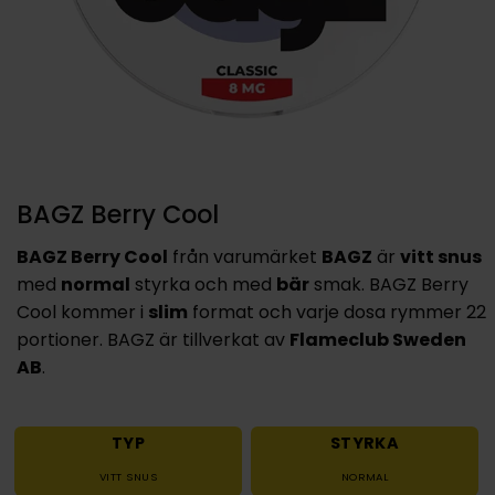
BAGZ Berry Cool
BAGZ Berry Cool
från varumärket
BAGZ
är
vitt snus
med
normal
styrka och med
bär
smak. BAGZ Berry
Cool kommer i
slim
format och varje dosa rymmer 22
portioner. BAGZ är tillverkat av
Flameclub Sweden
AB
.
TYP
STYRKA
VITT SNUS
NORMAL