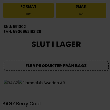
FORMAT
SMAK
SLIM
BÄR
SKU: 551002
EAN: 5906952192136
SLUT I LAGER
FLER PRODUKTER FRÅN BAGZ
BAGZ Berry Cool