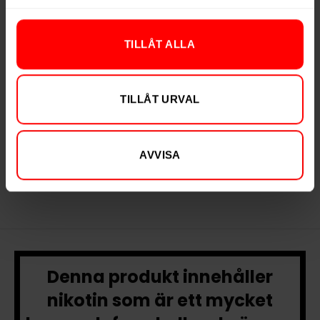
TILLÅT ALLA
TILLÅT URVAL
Après Bananas
Après Cola Mini
299,90 kr
Slut i lager
AVVISA
29,99 kr /dosa
Denna produkt innehåller
nikotin som är ett mycket