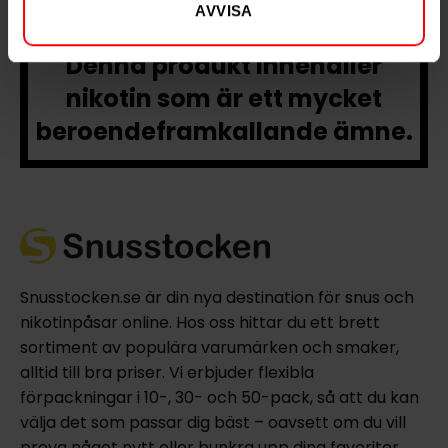
AVVISA
Denna produkt innehåller
nikotin som är ett mycket
beroendeframkallande ämne.
Snusstocken.se är din nya destination för snus och
nikotinpåsar online. Hos oss hittar du ett brett
sortiment av populära varumärken och smaker,
alltid till bra priser. Vi erbjuder flexibla
förpackningar i 10-, 30- och 50-pack, så att du kan
välja det som passar dig bäst – oavsett om du vill
prova något nytt eller bunkra upp dina favoriter.