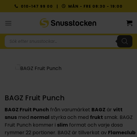
Skip
010-147 99 00 |
MÅN - FRE 08:30 - 19:00
to
content
Produktsökning
BAGZ Fruit Punch
BAGZ Fruit Punch
från varumärket
BAGZ
är
vitt
snus
med
normal
styrka och med
frukt
smak. BAGZ
Fruit Punch kommer i
slim
format och varje dosa
rymmer 22 portioner. BAGZ är tillverkat av
Flameclub