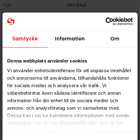
Typ
Vitt Snus
Smak
Frukt
Format
Slim
Styrka
Normal
Samtycke
Information
Om
Nikotin per gram
8,0 mg/g
Nikotin per portion
5,0 mg
Denna webbplats använder cookies
Nikotin per dosa
110 mg
Vi använder enhetsidentifierare för att anpassa innehållet
Vikt per dosa
14 g
och annonserna till användarna, tillhandahålla funktioner
för sociala medier och analysera vår trafik. Vi
Portioner per dosa
22
vidarebefordrar även sådana identifierare och annan
Vikt per portion
0,6 g
information från din enhet till de sociala medier och
Varumärke
BAGZ
annons- och analysföretag som vi samarbetar med.
Dessa kan i sin tur kombinera informationen med annan
Tillverkare
Flameclub Sweden AB
information som du har tillhandahållit eller som de har
samlat in när du har använt deras tjänster.