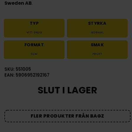
Sweden AB
.
TYP
STYRKA
VITT SNUS
NORMAL
FORMAT
SMAK
SLIM
FRUKT
SKU: 551005
EAN: 5906952192167
SLUT I LAGER
FLER PRODUKTER FRÅN BAGZ