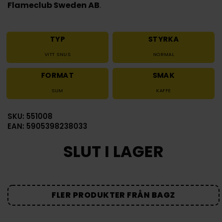
Flameclub Sweden AB
.
TYP
STYRKA
VITT SNUS
NORMAL
FORMAT
SMAK
SLIM
KAFFE
SKU: 551008
EAN: 5905398238033
SLUT I LAGER
FLER PRODUKTER FRÅN BAGZ