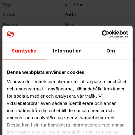
Typ
Vitt Snus
Smak
Kaffe
Format
Slim
Styrka
Normal
Nikotin per gram
8,0 mg/g
Samtycke
Information
Om
Nikotin per portion
5,0 mg
Nikotin per dosa
110 mg
Denna webbplats använder cookies
Vikt per dosa
14 g
Vi använder enhetsidentifierare för att anpassa innehållet
Portioner per dosa
22
och annonserna till användarna, tillhandahålla funktioner
Vikt per portion
0,6 g
för sociala medier och analysera vår trafik. Vi
vidarebefordrar även sådana identifierare och annan
Varumärke
BAGZ
information från din enhet till de sociala medier och
Tillverkare
Flameclub Sweden AB
annons- och analysföretag som vi samarbetar med.
Dessa kan i sin tur kombinera informationen med annan
information som du har tillhandahållit eller som de har