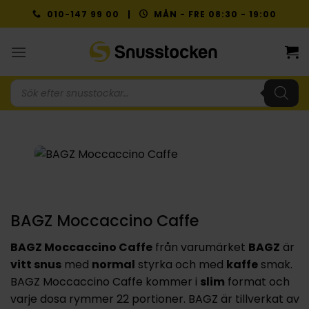
Skip
010-147 99 00 |
MÅN - FRE 08:30 - 19:00
to
content
Produktsökning
BAGZ Moccaccino Caffe
BAGZ Moccaccino Caffe
från varumärket
BAGZ
är
vitt snus
med
normal
styrka och med
kaffe
smak.
BAGZ Moccaccino Caffe kommer i
slim
format och
varje dosa rymmer 22 portioner. BAGZ är tillverkat av