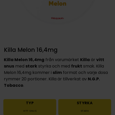
Killa Melon 16,4mg
Killa Melon 16,4mg
från varumärket
Killa
är
vitt
snus
med
stark
styrka och med
frukt
smak. Killa
Melon 16,4mg kommer i
slim
format och varje dosa
rymmer 20 portioner. Killa är tillverkat av
N.G.P.
Tobacco
.
TYP
STYRKA
VITT SNUS
STARK