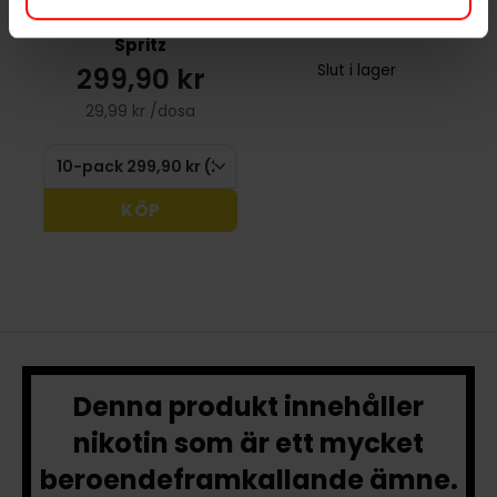
Après Tangerine
Après Mint Mini
Spritz
299,90 kr
Slut i lager
29,99 kr /dosa
KÖP
Denna produkt innehåller
nikotin som är ett mycket
beroendeframkallande ämne.