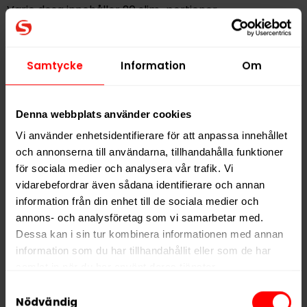
Varje dosa innehåller 20 slim-portioner.
Hitta alla produkter från
Killa
Samtycke
Information
Om
Alla produkter med smaken
Frukt
Denna webbplats använder cookies
PRODUKTINFORMATION
Vi använder enhetsidentifierare för att anpassa innehållet
Typ
Vitt Snus
och annonserna till användarna, tillhandahålla funktioner
för sociala medier och analysera vår trafik. Vi
Smak
Frukt
vidarebefordrar även sådana identifierare och annan
Format
Slim
information från din enhet till de sociala medier och
Styrka
Stark
annons- och analysföretag som vi samarbetar med.
Dessa kan i sin tur kombinera informationen med annan
Nikotin per gram
16,4 mg/g
information som du har tillhandahållit eller som de har
Nikotin per portion
11,5 mg
samlat in när du har använt deras tjänster.
Nikotin per dosa
230 mg
Samtyckesval
5 third parties
We work with
who may receive and
Nödvändig