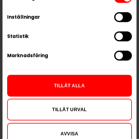
Vikt per dosa
14 g
process your information.
Portioner per dosa
20
Inställningar
Vikt per portion
0,7 g
Varumärke
Killa
Statistik
Tillverkare
N.G.P. Tobacco
Marknadsföring
RELATERADE PRODUKTER
TILLÅT ALLA
TILLÅT URVAL
AVVISA