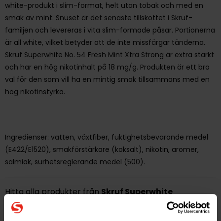
white-produkt i slim-format, helt utan tobak och med en
smak av mint. Snuset är det senaste tillskottet i Skruf-
familjen och levereras i vita slim-formade påsar. Portionerna
är all white, vilket betyder att de inte missfärgar tänderna.
Skruf Superwhite No. 54 Fresh Mint Xtra Strong är extra starkt
och har en hög nikotinhalt på 18 mg/g. Produkten är ett bra
val för den som vill ha en mintig smak tillsammans med en
hög nikotinstyrka.
Ingredienser: vatten, växtfiber, fuktighetsbevarande medel
(E422/E1520), smakförstärkare (koksalt), nikotin, aromer,
salmiak, surhetsreglerande medel (500).
Hitta alla produkter från
Skruf Superwhite
Alla produkter med smaken
Mint