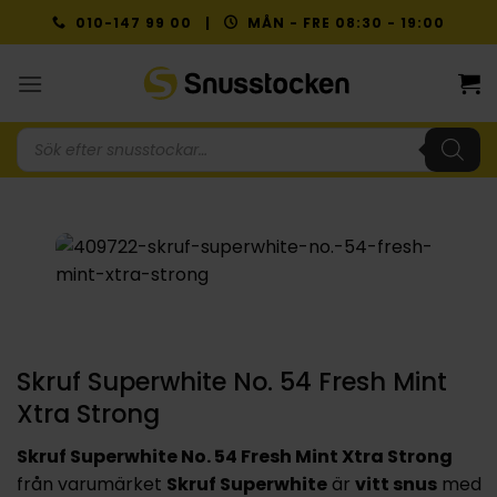
Skip
010-147 99 00 |
MÅN - FRE 08:30 - 19:00
to
content
Produktsökning
Skruf Superwhite No. 54 Fresh Mint
Xtra Strong
Skruf Superwhite No. 54 Fresh Mint Xtra Strong
från varumärket
Skruf Superwhite
är
vitt snus
med