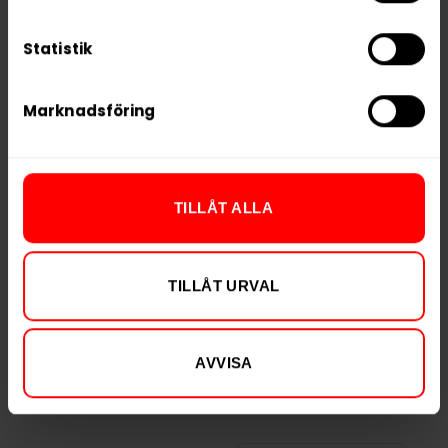
Statistik
RELATERADE PRODUKTER
Marknadsföring
TILLÅT ALLA
Limited Edition
TILLÅT URVAL
Après Mint Mini
Après Raspberry
Liqorice
AVVISA
Slut i lager
Slut i lager