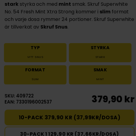
stark
styrka och med
mint
smak. Skruf Superwhite
No. 54 Fresh Mint Xtra Strong kommer i
slim
format
och varje dosa rymmer 24 portioner. Skruf Superwhite
är tillverkat av
Skruf Snus
.
TYP
STYRKA
VITT SNUS
STARK
FORMAT
SMAK
SLIM
MINT
SKU: 409722
379,90 kr
EAN: 7330196002537
10-PACK 379,90 KR (37,99KR/DOSA)
30-PACK 1 129,90 KR (37,66KR/DOSA)