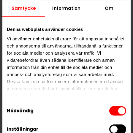
Samtycke
Information
Om
PRODUKTINFORMATION
Typ
Vitt Snus
Denna webbplats använder cookies
Smak
Mint
Vi använder enhetsidentifierare för att anpassa innehållet
Format
Slim
och annonserna till användarna, tillhandahålla funktioner
för sociala medier och analysera vår trafik. Vi
Styrka
Stark
vidarebefordrar även sådana identifierare och annan
Nikotin per gram
15,0 mg/g
information från din enhet till de sociala medier och
Nikotin per portion
10,8 mg
annons- och analysföretag som vi samarbetar med.
Dessa kan i sin tur kombinera informationen med annan
Nikotin per dosa
259 mg
information som du har tillhandahållit eller som de har
Vikt per dosa
17 g
samlat in när du har använt deras tjänster.
Portioner per dosa
24
Samtyckesval
5 third parties
We work with
who may receive and
Nödvändig
Vikt per portion
0,7 g
process your information.
Varumärke
Skruf Superwhite
Inställningar
Tillverkare
Skruf Snus