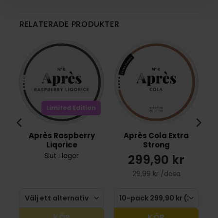
RELATERADE PRODUKTER
Limited Edition
Après Raspberry
Après Cola Extra
g
Liqorice
Strong
299,90 kr
Slut i lager
29,99 kr /dosa
KÖP
KÖP