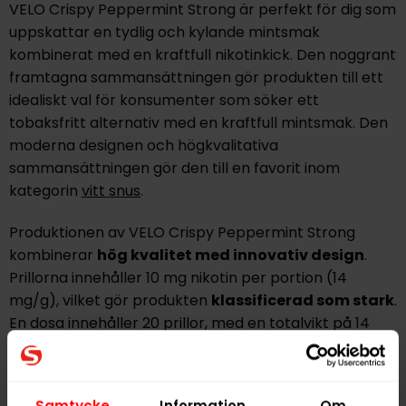
VELO Crispy Peppermint Strong är perfekt för dig som
uppskattar en tydlig och kylande mintsmak
kombinerat med en kraftfull nikotinkick. Den noggrant
framtagna sammansättningen gör produkten till ett
idealiskt val för konsumenter som söker ett
tobaksfritt alternativ med en kraftfull mintsmak. Den
moderna designen och högkvalitativa
sammansättningen gör den till en favorit inom
kategorin
vitt snus
.
Produktionen av VELO Crispy Peppermint Strong
kombinerar
hög kvalitet med innovativ design
.
Prillorna innehåller 10 mg nikotin per portion (14
mg/g), vilket gör produkten
klassificerad som stark
.
En dosa innehåller 20 prillor, med en totalvikt på 14
gram. Det vita formatet säkerställer
låg rinnighet
och en ren smakupplevelse utan tobaksinslag.
Samtycke
Information
Om