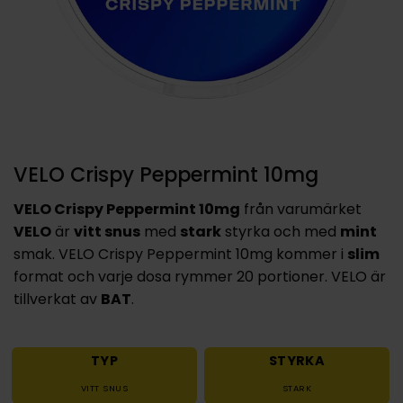
VELO Crispy Peppermint 10mg
VELO Crispy Peppermint 10mg
från varumärket
VELO
är
vitt snus
med
stark
styrka och med
mint
smak. VELO Crispy Peppermint 10mg kommer i
slim
format och varje dosa rymmer 20 portioner. VELO är
tillverkat av
BAT
.
TYP
STYRKA
VITT SNUS
STARK