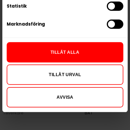
Statistik
Typ
Vitt Snus
Smak
Mint
Marknadsföring
Format
Slim
Styrka
Stark
Nikotin per gram
14,3 mg/g
TILLÅT ALLA
Nikotin per portion
10,0 mg
Nikotin per dosa
200 mg
Vikt per dosa
14 g
TILLÅT URVAL
Portioner per dosa
20
Vikt per portion
0,7 g
AVVISA
Varumärke
VELO
Tillverkare
BAT