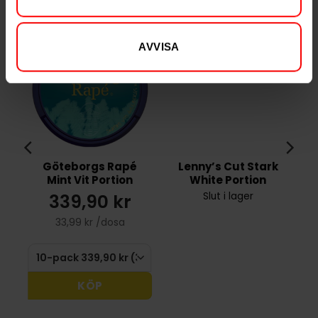
RELATERADE PRODUKTER
AVVISA
Göteborgs Rapé
Lenny’s Cut Stark
Mint Vit Portion
White Portion
339,90 kr
Slut i lager
33,99 kr /dosa
KÖP