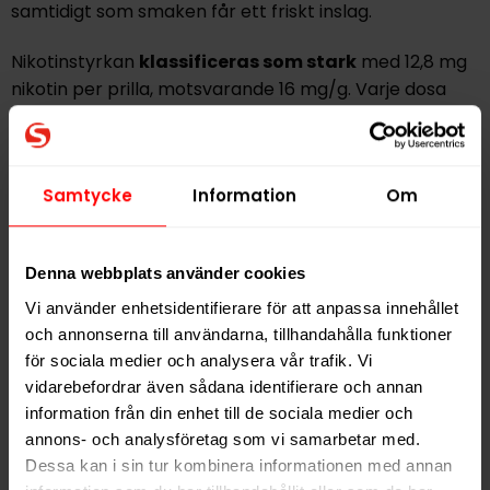
samtidigt som smaken får ett friskt inslag.
Nikotinstyrkan
klassificeras som stark
med 12,8 mg
nikotin per prilla, motsvarande 16 mg/g. Varje dosa
innehåller 22 portioner.
Lundgrens är ett svenskt snusvarumärke med lång
historia inom snustillverkning och är bland annat känt
Samtycke
Information
Om
för sina perforerade prillpåsar och dosor med
FlexLock-lock.
Denna webbplats använder cookies
Vi använder enhetsidentifierare för att anpassa innehållet
Hitta alla produkter från
Lundgrens
och annonserna till användarna, tillhandahålla funktioner
för sociala medier och analysera vår trafik. Vi
Alla produkter med smaken
Bär
,
Traditionell
vidarebefordrar även sådana identifierare och annan
information från din enhet till de sociala medier och
PRODUKTINFORMATION
annons- och analysföretag som vi samarbetar med.
Dessa kan i sin tur kombinera informationen med annan
Typ
White Portion