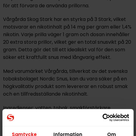
för att förvara de använda prillorna.
Vårgårda Skog Stark har en styrka på 3 Stark, vilket
motsvarar en nikotinhalt på 14 mg per gram eller 1,4%
nikotin. Varje prilla väger 1 gram och dosan innehåller
20 extra stora prillor, vilket ger en total snusvikt på 20
gram. Detta gör det till ett idealiskt val för den som
söker ett kraftfullt snus med långvarig effekt.
Med varumärket Vårgårda, tillverkat av det svenska
tobaksbolaget Nordic Snus, kan du vara säker på en
högkvalitativ produkt som levererar en robust smak
och en tillfredsställande nikotinhalt.
Ingredienser: vatten, tobak, smakförstärkare
(koksalt), surhetsreglerande medel,
fuktighetsbevarande medel, aromer.
Samtycke
Information
Om