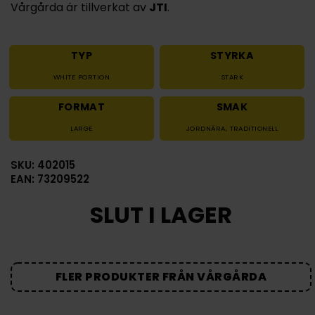
Vårgårda är tillverkat av
JTI
.
TYP
STYRKA
WHITE PORTION
STARK
FORMAT
SMAK
LARGE
JORDNÄRA
,
TRADITIONELL
SKU: 402015
EAN: 73209522
SLUT I LAGER
FLER PRODUKTER FRÅN VÅRGÅRDA