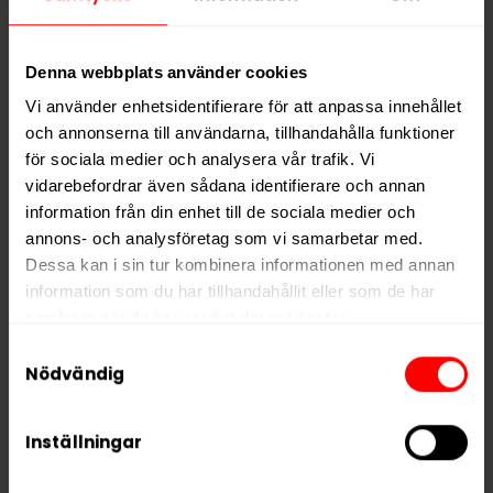
Hitta alla produkter från
Vårgårda
Alla produkter med smaken
Jordnära
,
Traditionell
Denna webbplats använder cookies
Vi använder enhetsidentifierare för att anpassa innehållet
och annonserna till användarna, tillhandahålla funktioner
PRODUKTINFORMATION
för sociala medier och analysera vår trafik. Vi
Typ
White Portion
vidarebefordrar även sådana identifierare och annan
Smak
Jordnära
,
Traditionell
information från din enhet till de sociala medier och
annons- och analysföretag som vi samarbetar med.
Format
Large
Dessa kan i sin tur kombinera informationen med annan
Styrka
Stark
information som du har tillhandahållit eller som de har
samlat in när du har använt deras tjänster.
Nikotin per gram
14,0 mg/g
Samtyckesval
Nikotin per portion
14,0 mg
5 third parties
We work with
who may receive and
Nödvändig
Nikotin per dosa
280 mg
process your information.
Vikt per dosa
20 g
Inställningar
Portioner per dosa
20