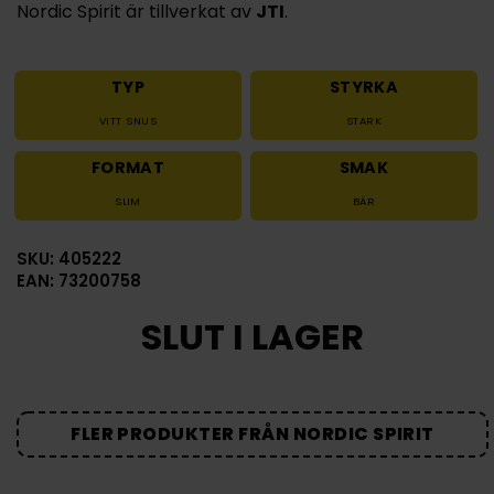
Nordic Spirit är tillverkat av
JTI
.
TYP
STYRKA
VITT SNUS
STARK
FORMAT
SMAK
SLIM
BÄR
SKU: 405222
EAN: 73200758
SLUT I LAGER
FLER PRODUKTER FRÅN NORDIC SPIRIT