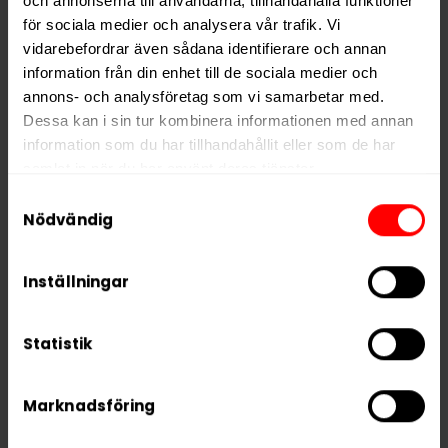
och annonserna till användarna, tillhandahålla funktioner
Nikotin per gram
12,0 mg/g
för sociala medier och analysera vår trafik. Vi
Nikotin per portion
8,4 mg
vidarebefordrar även sådana identifierare och annan
Nikotin per dosa
168 mg
information från din enhet till de sociala medier och
annons- och analysföretag som vi samarbetar med.
Vikt per dosa
14 g
Dessa kan i sin tur kombinera informationen med annan
Portioner per dosa
20
information som du har tillhandahållit eller som de har
samlat in när du har använt deras tjänster.
Vikt per portion
0,7 g
Samtyckesval
Varumärke
Nordic Spirit
5 third parties
We work with
who may receive and
Nödvändig
Tillverkare
JTI
process your information.
Inställningar
Statistik
RELATERADE PRODUKTER
Marknadsföring