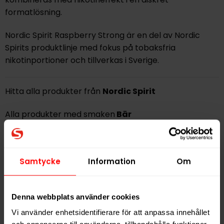
formatlösning.
Nordic Spirit Raspberry Strong är en del av Nordic
Spirits produktlinje med fokus på tobaksfria
nikotinportioner och tillverkas i Sverige.
Hitta alla produkter från
Nordic Spirit
Alla produkter med smaken
Bär
PRODUKTINFORMATION
Samtycke
Information
Om
Typ
Vitt Snus
Smak
Bär
Format
Slim
Denna webbplats använder cookies
Styrka
Stark
Vi använder enhetsidentifierare för att anpassa innehållet