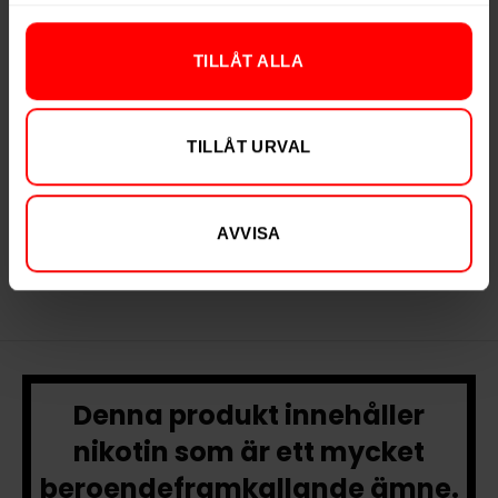
TILLÅT ALLA
Après Blueberry
Après Lemon Curd
TILLÅT URVAL
Hypèr Strong
299,90 kr
299,90 kr
29,99 kr /dosa
29,99 kr /dosa
AVVISA
Denna produkt innehåller
nikotin som är ett mycket
beroendeframkallande ämne.