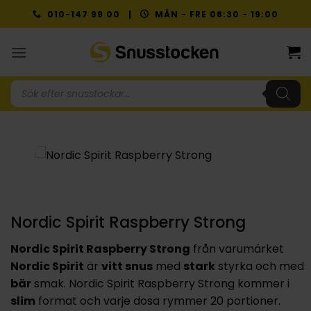
Skip
010-147 99 00 |
MÅN - FRE 08:30 - 19:00
to
content
Produktsökning
Nordic Spirit Raspberry Strong
Nordic Spirit Raspberry Strong
från varumärket
Nordic Spirit
är
vitt snus
med
stark
styrka och med
bär
smak. Nordic Spirit Raspberry Strong kommer i
slim
format och varje dosa rymmer 20 portioner.