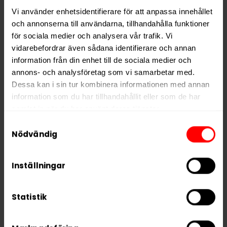
Typ
Vitt Snus
Vi använder enhetsidentifierare för att anpassa innehållet
Smak
Frukt
och annonserna till användarna, tillhandahålla funktioner
för sociala medier och analysera vår trafik. Vi
Format
Slim
vidarebefordrar även sådana identifierare och annan
Styrka
Stark
information från din enhet till de sociala medier och
annons- och analysföretag som vi samarbetar med.
Nikotin per gram
12,0 mg/g
Dessa kan i sin tur kombinera informationen med annan
Nikotin per portion
8,4 mg
information som du har tillhandahållit eller som de har
Nikotin per dosa
168 mg
samlat in när du har använt deras tjänster.
Vikt per dosa
14 g
Samtyckesval
5 third parties
We work with
who may receive and
Nödvändig
Portioner per dosa
20
process your information.
Vikt per portion
0,7 g
Inställningar
Varumärke
Nordic Spirit
Tillverkare
JTI
Statistik