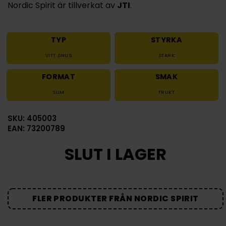
Nordic Spirit är tillverkat av
JTI
.
TYP
STYRKA
VITT SNUS
STARK
FORMAT
SMAK
SLIM
FRUKT
SKU: 405003
EAN: 73200789
SLUT I LAGER
FLER PRODUKTER FRÅN NORDIC SPIRIT