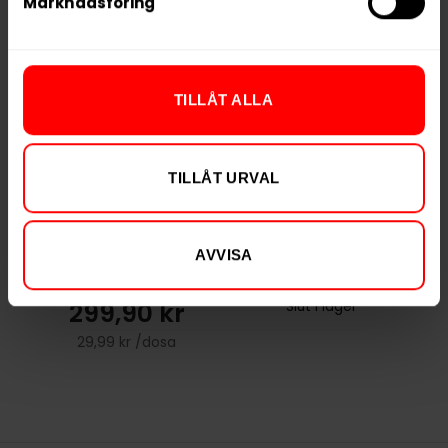
Marknadsföring
RELATERADE PRODUKTER
TILLÅT ALLA
TILLÅT URVAL
AVVISA
Après Ice Tea
Après Cola Mini
Peach Mini
299,90 kr
Slut i lager
29,99 kr /dosa