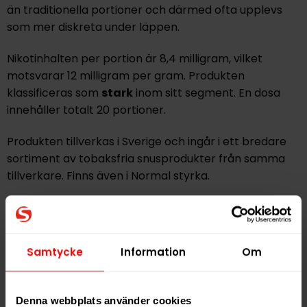
än traditionella portioner och därmed ofta upplevs
som mer diskreta under läppen.
Nikotinhalten per portion är 8,4 milligram, vilket
motsvarar 12 milligram per gram. Produkten
klassificeras som
stark
inom sitt segment. En dosa
innehåller totalt 20 portioner.
Produkten tillverkas i Sverige och ingår i ett bredare
sortiment av tobaksfria snusprodukter från samma
tillverkare. Finns även i Normal styrka.
Hitta alla produkter från
Nordic Spirit
Alla produkter med smaken
Frukt
Samtycke
Information
Om
PRODUKTINFORMATION
Denna webbplats använder cookies