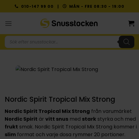
Skip
010-147 99 00 |
MÅN - FRE 08:30 - 19:00
to
content
Produktsökning
Nordic Spirit Tropical Mix Strong
Nordic Spirit Tropical Mix Strong
från varumärket
Nordic Spirit
är
vitt snus
med
stark
styrka och med
frukt
smak. Nordic Spirit Tropical Mix Strong kommer i
slim
format och varje dosa rymmer 20 portioner.