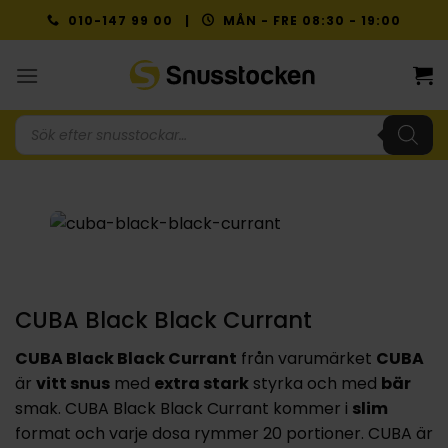
Skip
010-147 99 00 |
MÅN - FRE 08:30 - 19:00
to
content
Produktsökning
CUBA Black Black Currant
CUBA Black Black Currant
från varumärket
CUBA
är
vitt snus
med
extra stark
styrka och med
bär
smak. CUBA Black Black Currant kommer i
slim
format och varje dosa rymmer 20 portioner. CUBA är