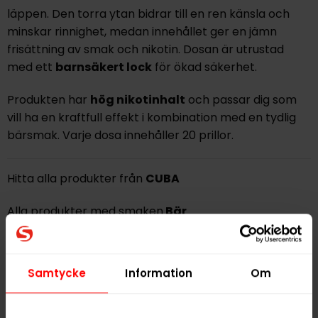
läppen. Den torra ytan bidrar till en ren känsla och
minskar rinnighet, medan innehållet ger en jämn
frisättning av smak och nikotin. Dosan är utrustad
med ett
barnsäkert lock
för ökad säkerhet.
Produkten har
hög nikotinhalt
och passar dig som
vill ha en kraftfull effekt i kombination med en tydlig
bärsmak. Varje dosa innehåller 20 prillor.
Hitta alla produkter från
CUBA
Alla produkter med smaken
Bär
PRODUKTINFORMATION
Samtycke
Information
Om
Typ
Vitt Snus
Smak
Bär