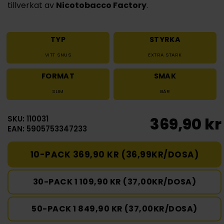
tillverkat av
Nicotobacco Factory
.
TYP
STYRKA
VITT SNUS
EXTRA STARK
FORMAT
SMAK
SLIM
BÄR
SKU: 110031
369,90 kr
EAN: 5905753347233
10-PACK 369,90 KR (36,99KR/DOSA)
30-PACK 1 109,90 KR (37,00KR/DOSA)
50-PACK 1 849,90 KR (37,00KR/DOSA)