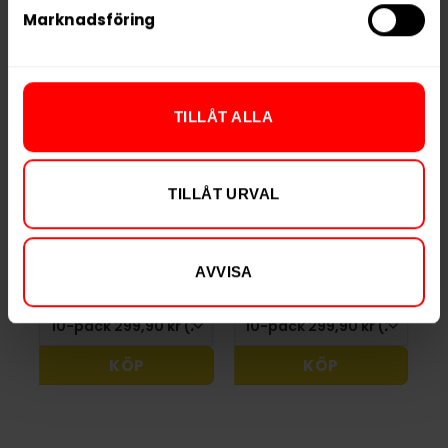
Marknadsföring
TILLÅT ALLA
TILLÅT URVAL
Après Blueberry
Après Blueberry
Hypèr Strong
299,90 kr
299,90 kr
AVVISA
29,99 kr /dosa
29,99 kr /dosa
KÖP
KÖP