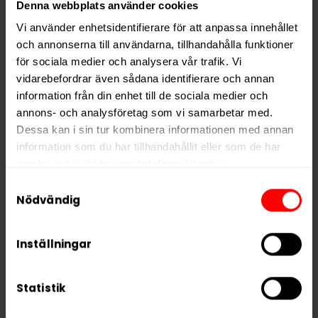
Denna webbplats använder cookies
Format
Slim
Vi använder enhetsidentifierare för att anpassa innehållet
Styrka
Extra Stark
och annonserna till användarna, tillhandahålla funktioner
Nikotin per gram
66,0 mg/g
för sociala medier och analysera vår trafik. Vi
Nikotin per portion
42,9 mg
vidarebefordrar även sådana identifierare och annan
information från din enhet till de sociala medier och
Nikotin per dosa
858 mg
annons- och analysföretag som vi samarbetar med.
Vikt per dosa
13 g
Dessa kan i sin tur kombinera informationen med annan
information som du har tillhandahållit eller som de har
Portioner per dosa
20
samlat in när du har använt deras tjänster.
Vikt per portion
0,7 g
Samtyckesval
Varumärke
CUBA
5 third parties
We work with
who may receive and
Nödvändig
process your information.
Tillverkare
Nicotobacco Factory
Inställningar
Statistik
RELATERADE PRODUKTER