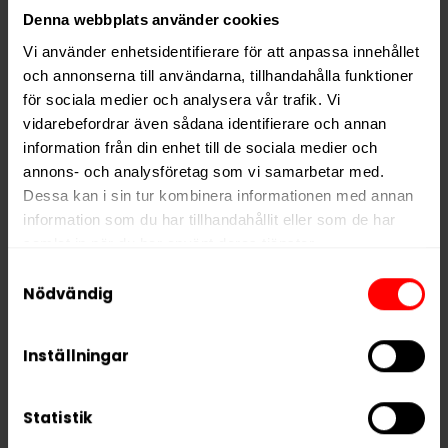
Smak
Frukt
Denna webbplats använder cookies
Format
Slim
Vi använder enhetsidentifierare för att anpassa innehållet
Styrka
Extra Stark
och annonserna till användarna, tillhandahålla funktioner
för sociala medier och analysera vår trafik. Vi
Nikotin per gram
30,0 mg/g
vidarebefordrar även sådana identifierare och annan
Nikotin per portion
15,6 mg
information från din enhet till de sociala medier och
Nikotin per dosa
390 mg
annons- och analysföretag som vi samarbetar med.
Dessa kan i sin tur kombinera informationen med annan
Vikt per dosa
13 g
information som du har tillhandahållit eller som de har
Portioner per dosa
25
samlat in när du har använt deras tjänster.
Vikt per portion
0,5 g
Samtyckesval
5 third parties
We work with
who may receive and
Nödvändig
Varumärke
CUBA
process your information.
Tillverkare
Nicotobacco Factory
Inställningar
Statistik
RELATERADE PRODUKTER