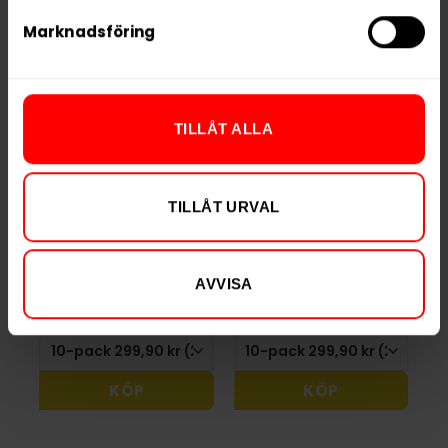
Marknadsföring
TILLÅT ALLA
TILLÅT URVAL
Après Menthol
Après Cactus Lime
Extra Strong
299,90 kr
299,90 kr
AVVISA
29,99 kr /dosa
29,99 kr /dosa
KÖP
KÖP