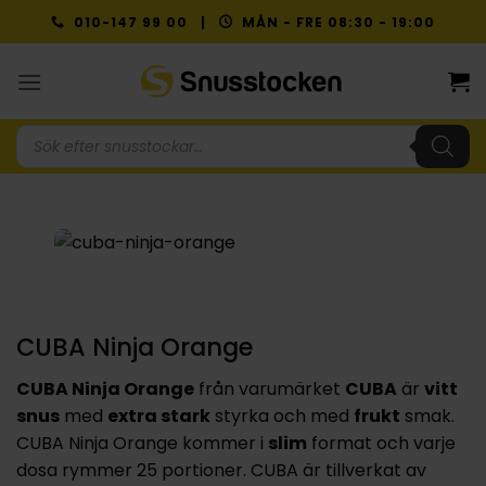
Skip
010-147 99 00 |
MÅN - FRE 08:30 - 19:00
to
content
Produktsökning
CUBA Ninja Orange
CUBA Ninja Orange
från varumärket
CUBA
är
vitt
snus
med
extra stark
styrka och med
frukt
smak.
CUBA Ninja Orange kommer i
slim
format och varje
dosa rymmer 25 portioner. CUBA är tillverkat av