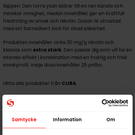
läppen. Den torra ytan bidrar till en ren känsla och
minskar rinnighet, medan innehållet ger en kraftfull
frisättning av smak och nikotin. Dosan är utrustad
med ett barnsäkert lock för ökad säkerhet.
Produkten innehåller cirka 30 mg/g nikotin och
klassas som
extra stark
. Den passar dig som vill ha en
intensiv effekt i kombination med en fruktig och frisk
smakprofil. Varje dosa innehåller 25 prillor.
Hitta alla produkter från
CUBA
Alla produkter med smaken
Frukt
PRODUKTINFORMATION
Samtycke
Information
Om
Typ
Vitt Snus