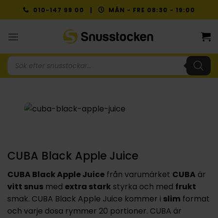
Skip
010-147 99 00 |
MÅN - FRE 08:30 - 19:00
to
content
Produktsökning
CUBA Black Apple Juice
CUBA Black Apple Juice
från varumärket
CUBA
är
vitt snus
med
extra stark
styrka och med
frukt
smak. CUBA Black Apple Juice kommer i
slim
format
och varje dosa rymmer 20 portioner. CUBA är