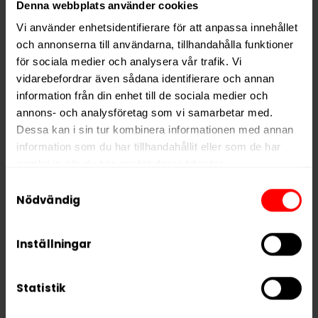
Denna webbplats använder cookies
Format
Slim
Vi använder enhetsidentifierare för att anpassa innehållet
Styrka
Extra Stark
och annonserna till användarna, tillhandahålla funktioner
Nikotin per gram
66,0 mg/g
för sociala medier och analysera vår trafik. Vi
Nikotin per portion
42,9 mg
vidarebefordrar även sådana identifierare och annan
information från din enhet till de sociala medier och
Nikotin per dosa
858 mg
annons- och analysföretag som vi samarbetar med.
Vikt per dosa
13 g
Dessa kan i sin tur kombinera informationen med annan
information som du har tillhandahållit eller som de har
Portioner per dosa
20
samlat in när du har använt deras tjänster.
Vikt per portion
0,7 g
Samtyckesval
Varumärke
CUBA
5 third parties
We work with
who may receive and
Nödvändig
process your information.
Tillverkare
Nicotobacco Factory
Inställningar
Statistik
RELATERADE PRODUKTER