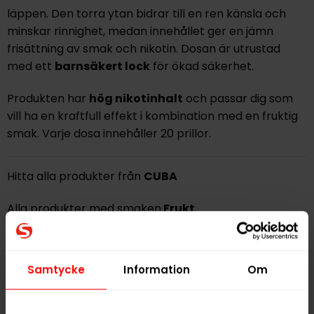
läppen. Den torra ytan bidrar till en ren känsla och
minskar rinnighet, medan innehållet ger en jämn
frisättning av smak och nikotin. Dosan är utrustad
med ett
barnsäkert lock
för ökad säkerhet.
Produkten har
hög nikotinhalt
och passar dig som
vill ha en kraftfull effekt i kombination med en fruktig
smak. Varje dosa innehåller 20 prillor.
Hitta alla produkter från
CUBA
Alla produkter med smaken
Frukt
PRODUKTINFORMATION
Samtycke
Information
Om
Typ
Vitt Snus
Smak
Frukt