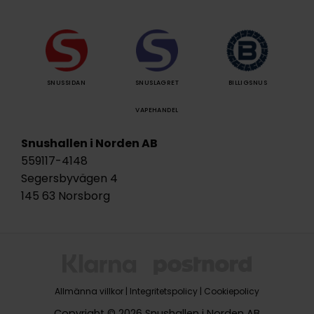
SNUSSIDAN
SNUSLAGRET
BILLIGSNUS
VAPEHANDEL
Snushallen i Norden AB
559117-4148
Segersbyvägen 4
145 63 Norsborg
Allmänna villkor
|
Integritetspolicy
|
Cookiepolicy
Copyright © 2026 Snushallen i Norden AB