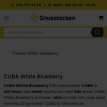
Skip
010-147 99 00 |
MÅN - FRE 08:30 - 19:00
to
content
Produktsökning
CUBA White Blueberry
CUBA White Blueberry
från varumärket
CUBA
är
vitt snus
med
stark
styrka och med
bär
smak. CUBA
White Blueberry kommer i
slim
format och varje dosa
rymmer 20 portioner. CUBA är tillverkat av