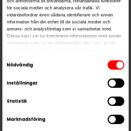
och annonserna till användarna, tillhandahålla funktioner
Nikotin per dosa
208 mg
för sociala medier och analysera vår trafik. Vi
vidarebefordrar även sådana identifierare och annan
Vikt per dosa
13 g
information från din enhet till de sociala medier och
Portioner per dosa
20
annons- och analysföretag som vi samarbetar med.
Vikt per portion
0,7 g
Dessa kan i sin tur kombinera informationen med annan
information som du har tillhandahållit eller som de har
Varumärke
CUBA
samlat in när du har använt deras tjänster.
Tillverkare
Nicotobacco Factory
Samtyckesval
5 third parties
We work with
who may receive and
Nödvändig
process your information.
Inställningar
RELATERADE PRODUKTER
Statistik
Marknadsföring