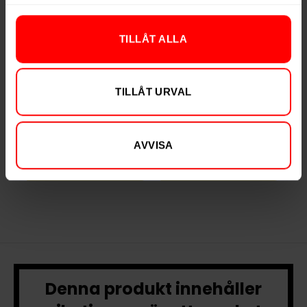
TILLÅT ALLA
Après Cola Extra
Après Tangerine
Strong
Spritz Extra Strong
299,90 kr
299,90 kr
TILLÅT URVAL
29,99 kr /dosa
29,99 kr /dosa
AVVISA
KÖP
KÖP
Denna produkt innehåller