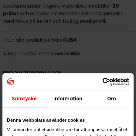
bekväma under läppen. Varje dosa innehåller
20
prillor
och erbjuder en tobaksfri nikotinupplevelse
med fokus på en len och fruktig smakprofil.
Hitta alla produkter från
CUBA
Alla produkter med smaken
Bär
PRODUKTINFORMATION
Typ
Vitt Snus
Smak
Bär
Samtycke
Information
Om
Format
Slim
Styrka
Stark
Denna webbplats använder cookies
Nikotin per gram
16,0 mg/g
Vi använder enhetsidentifierare för att anpassa innehållet
Nikotin per portion
10,4 mg