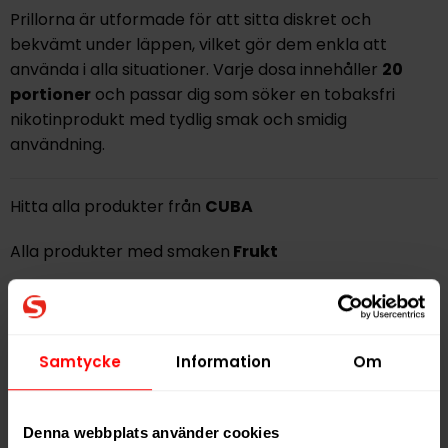
Prillorna är utformade för att sitta diskret och
bekvämt under läppen, vilket gör dem enkla att
använda i alla situationer. Varje dosa innehåller
20
portioner
och passar dig som söker en tobaksfri
nikotinprodukt med tydlig smak och smidig
användning.
Hitta alla produkter från
CUBA
Alla produkter med smaken
Frukt
PRODUKTINFORMATION
Typ
Vitt Snus
Samtycke
Information
Om
Smak
Frukt
Format
Slim
Denna webbplats använder cookies
Styrka
Stark