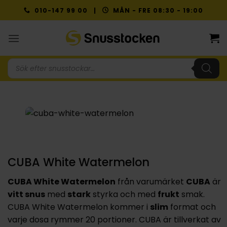
Skip
010-147 99 00 |
MÅN - FRE 08:30 - 19:00
to
content
Produktsökning
CUBA White Watermelon
CUBA White Watermelon
från varumärket
CUBA
är
vitt snus
med
stark
styrka och med
frukt
smak.
CUBA White Watermelon kommer i
slim
format och
varje dosa rymmer 20 portioner. CUBA är tillverkat av