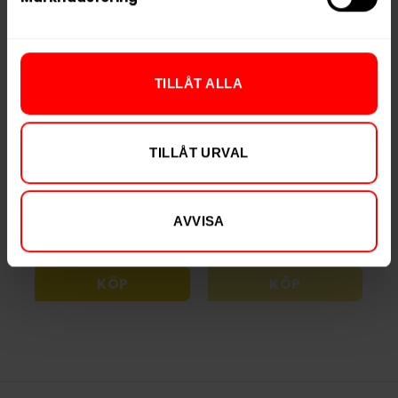
TILLÅT ALLA
Après Blueberry
Après Bananas
Hypèr Strong
Hypèr Strong
TILLÅT URVAL
299,90 kr
Slut i lager
29,99 kr /dosa
AVVISA
KÖP
KÖP