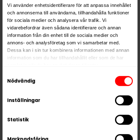
Vi använder enhetsidentifierare för att anpassa innehållet
Nikotin per gram
16,0 mg/g
och annonserna till användarna, tillhandahålla funktioner
Nikotin per portion
10,4 mg
för sociala medier och analysera vår trafik. Vi
vidarebefordrar även sådana identifierare och annan
Nikotin per dosa
208 mg
information från din enhet till de sociala medier och
Vikt per dosa
13 g
annons- och analysföretag som vi samarbetar med.
Dessa kan i sin tur kombinera informationen med annan
Portioner per dosa
20
information som du har tillhandahållit eller som de har
Vikt per portion
0,7 g
samlat in när du har använt deras tjänster.
Varumärke
CUBA
Samtyckesval
5 third parties
We work with
who may receive and
Nödvändig
Tillverkare
Nicotobacco Factory
process your information.
Inställningar
RELATERADE PRODUKTER
Statistik
Marknadsföring