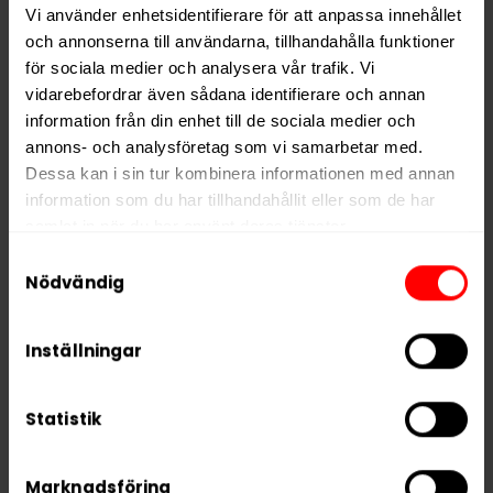
Nikotin per portion
10,4 mg
Vi använder enhetsidentifierare för att anpassa innehållet
och annonserna till användarna, tillhandahålla funktioner
Nikotin per dosa
208 mg
för sociala medier och analysera vår trafik. Vi
Vikt per dosa
13 g
vidarebefordrar även sådana identifierare och annan
information från din enhet till de sociala medier och
Portioner per dosa
20
annons- och analysföretag som vi samarbetar med.
Vikt per portion
0,7 g
Dessa kan i sin tur kombinera informationen med annan
Varumärke
CUBA
information som du har tillhandahållit eller som de har
samlat in när du har använt deras tjänster.
Tillverkare
Nicotobacco Factory
Samtyckesval
5 third parties
We work with
who may receive and
Nödvändig
process your information.
Inställningar
RELATERADE PRODUKTER
Statistik
Marknadsföring