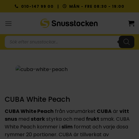
Skip
010-147 99 00 |
MÅN - FRE 08:30 - 19:00
to
content
Produktsökning
CUBA White Peach
CUBA White Peach
från varumärket
CUBA
är
vitt
snus
med
stark
styrka och med
frukt
smak. CUBA
White Peach kommer i
slim
format och varje dosa
rymmer 20 portioner. CUBA är tillverkat av