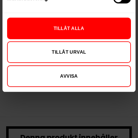
TILLÅT ALLA
Après Bananas
Après Tangerine
Mini Normal
Spritz Extra Strong
299,90 kr
299,90 kr
TILLÅT URVAL
29,99 kr /dosa
29,99 kr /dosa
AVVISA
KÖP
KÖP
Denna produkt innehåller