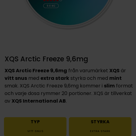
XQS Arctic Freeze 9,6mg
XQS Arctic Freeze 9,6mg
från varumärket
XQS
är
vitt snus
med
extra stark
styrka och med
mint
smak. XQS Arctic Freeze 9,6mg kommer i
slim
format
och varje dosa rymmer 20 portioner. XQS är tillverkat
av
XQS International AB
.
TYP
STYRKA
VITT SNUS
EXTRA STARK