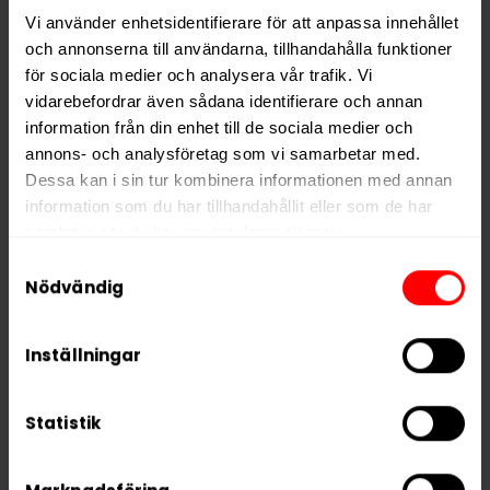
Typ
Vitt Snus
Vi använder enhetsidentifierare för att anpassa innehållet
Smak
Mint
och annonserna till användarna, tillhandahålla funktioner
för sociala medier och analysera vår trafik. Vi
Format
Slim
vidarebefordrar även sådana identifierare och annan
Styrka
Extra Stark
information från din enhet till de sociala medier och
Nikotin per gram
16,0 mg/g
annons- och analysföretag som vi samarbetar med.
Dessa kan i sin tur kombinera informationen med annan
Nikotin per portion
8,0 mg
information som du har tillhandahållit eller som de har
Nikotin per dosa
160 mg
samlat in när du har använt deras tjänster.
Vikt per dosa
10 g
Samtyckesval
5 third parties
We work with
who may receive and
Nödvändig
Portioner per dosa
20
process your information.
Vikt per portion
0,5 g
Inställningar
Varumärke
XQS
Tillverkare
XQS International AB
Statistik