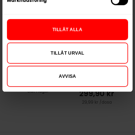
Marknadsföring
RELATERADE PRODUKTER
TILLÅT ALLA
TILLÅT URVAL
AVVISA
Après Mint Mini
Après Tangerine
Spritz
299,90 kr
Slut i lager
29,99 kr /dosa