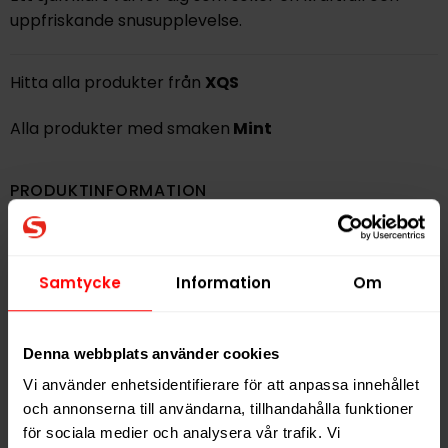
uppfriskande snusupplevelse.
Hitta alla produkter från
XQS
Alla produkter med smaken
Mint
PRODUKTINFORMATION
Typ
Vitt Snus
Smak
Mint
Samtycke
Information
Om
Format
Slim
Styrka
Extra Stark
Denna webbplats använder cookies
Nikotin per gram
13,3 mg/g
Vi använder enhetsidentifierare för att anpassa innehållet
Nikotin per portion
10,0 mg
och annonserna till användarna, tillhandahålla funktioner
Nikotin per dosa
200 mg
för sociala medier och analysera vår trafik. Vi