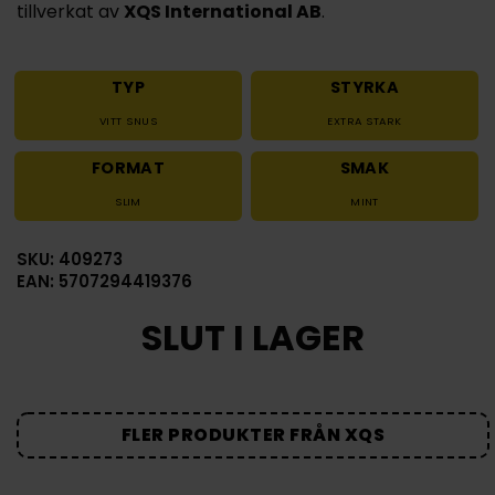
tillverkat av
XQS International AB
.
TYP
STYRKA
VITT SNUS
EXTRA STARK
FORMAT
SMAK
SLIM
MINT
SKU: 409273
EAN: 5707294419376
SLUT I LAGER
FLER PRODUKTER FRÅN XQS