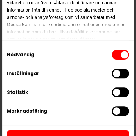
Vikt per dosa
15 g
vidarebefordrar även sådana identifierare och annan
information från din enhet till de sociala medier och
Portioner per dosa
20
annons- och analysföretag som vi samarbetar med.
Vikt per portion
0,8 g
Dessa kan i sin tur kombinera informationen med annan
information som du har tillhandahållit eller som de har
Varumärke
XQS
samlat in när du har använt deras tjänster.
Tillverkare
XQS International AB
Samtyckesval
5 third parties
We work with
who may receive and
Nödvändig
process your information.
Inställningar
RELATERADE PRODUKTER
Statistik
Marknadsföring