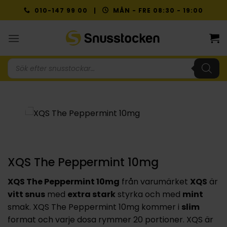
Skip
010-147 99 00 |
MÅN - FRE 08:30 - 19:00
to
content
Produktsökning
NYTT PRIS
XQS The Peppermint 10mg
XQS The Peppermint 10mg
från varumärket
XQS
är
vitt snus
med
extra stark
styrka och med
mint
smak. XQS The Peppermint 10mg kommer i
slim
format och varje dosa rymmer 20 portioner. XQS är