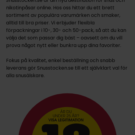
Snusstocken.se är din nya destination för snus och
nikotinpåsar online. Hos oss hittar du ett brett
sortiment av populära varumärken och smaker,
alltid till bra priser. Vi erbjuder flexibla
förpackningar i 10-, 30- och 50-pack, så att du kan
välja det som passar dig bäst – oavsett om du vill
prova något nytt eller bunkra upp dina favoriter.
Fokus på kvalitet, enkel beställning och snabb
leverans gör Snusstocken.se till ett självklart val för
alla snusälskare.