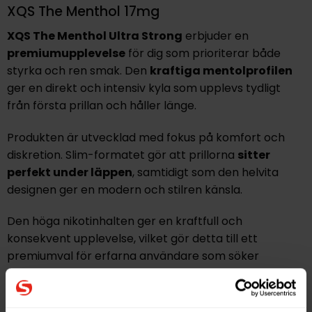
XQS The Menthol 17mg
XQS The Menthol Ultra Strong
erbjuder en
premiumupplevelse
för dig som prioriterar både
styrka och ren smak. Den
kraftiga mentolprofilen
ger en direkt och intensiv kyla som upplevs tydligt
från första prillan och håller länge.
Produkten är utvecklad med fokus på komfort och
diskretion. Slim-formatet gör att prillorna
sitter
perfekt under läppen
, samtidigt som den helvita
designen ger en modern och stilren känsla.
Den höga nikotinhalten ger en kraftfull och
konsekvent upplevelse, vilket gör detta till ett
premiumval för erfarna användare som söker
maximal effekt.