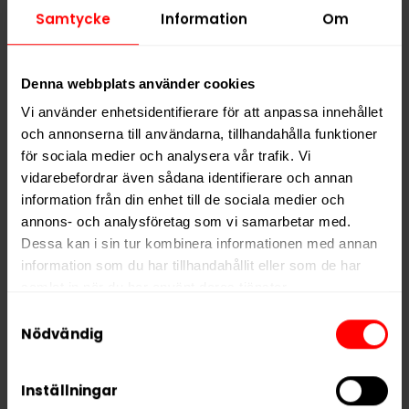
Hitta alla produkter från
XQS
Samtycke
Information
Om
Alla produkter med smaken
Mint
Denna webbplats använder cookies
PRODUKTINFORMATION
Vi använder enhetsidentifierare för att anpassa innehållet
och annonserna till användarna, tillhandahålla funktioner
Typ
Vitt Snus
för sociala medier och analysera vår trafik. Vi
Smak
Mint
vidarebefordrar även sådana identifierare och annan
Format
Slim
information från din enhet till de sociala medier och
annons- och analysföretag som vi samarbetar med.
Styrka
Extra Stark
Dessa kan i sin tur kombinera informationen med annan
Nikotin per gram
21,0 mg/g
information som du har tillhandahållit eller som de har
Nikotin per portion
16,8 mg
samlat in när du har använt deras tjänster.
Nikotin per dosa
336 mg
Samtyckesval
5 third parties
We work with
who may receive and
Nödvändig
Vikt per dosa
16 g
process your information.
Portioner per dosa
20
Inställningar
Vikt per portion
0,8 g