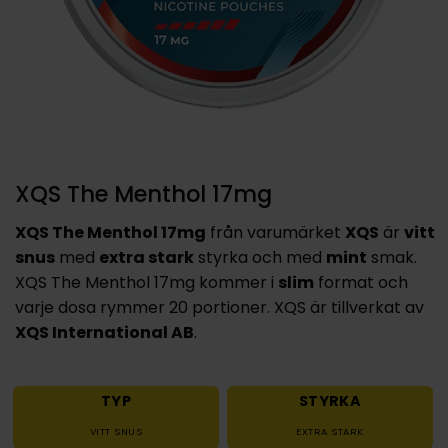
XQS The Menthol 17mg
XQS The Menthol 17mg
från varumärket
XQS
är
vitt
snus
med
extra stark
styrka och med
mint
smak.
XQS The Menthol 17mg kommer i
slim
format och
varje dosa rymmer 20 portioner. XQS är tillverkat av
XQS International AB
.
TYP
STYRKA
VITT SNUS
EXTRA STARK