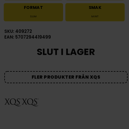
FORMAT
SMAK
SLIM
MINT
SKU: 409272
EAN: 5707294419499
SLUT I LAGER
FLER PRODUKTER FRÅN XQS