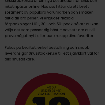
Snusstocken.se är din nya destination för snus och
nikotinpåsar online. Hos oss hittar du ett brett
sortiment av populära varumärken och smaker,
alltid till bra priser. Vi erbjuder flexibla
förpackningar i 10-, 30- och 50-pack, så att du kan
välja det som passar dig bäst – oavsett om du vill
prova något nytt eller bunkra upp dina favoriter.
Fokus på kvalitet, enkel beställning och snabb
leverans gör Snusstocken.se till ett självklart val för
alla snusälskare.