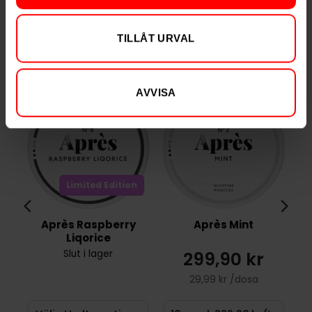
TILLÅT URVAL
RELATERADE PRODUKTER
AVVISA
Limited Edition
Après Raspberry
Après Mint
Liqorice
299,90 kr
Slut i lager
29,99 kr /dosa