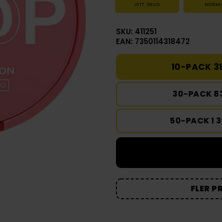
VITT SNUS
NORM
SKU: 411251
EAN: 7350114318472
10-PACK 31
30-PACK 8
50-PACK 1 
FLER P