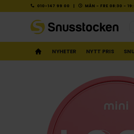
Skip
010-147 99 00 |
MÅN - FRE 08:30 - 1
to
content
Pr
NYHETER
NYTT PRIS
SN