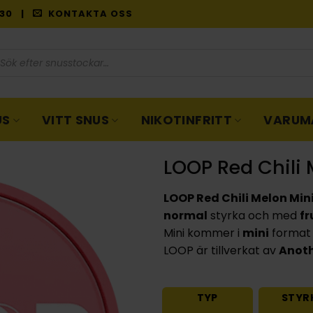
9:30 |
KONTAKTA OSS
oduktsökning
US
VITT SNUS
NIKOTINFRITT
VARUM
LOOP Red Chili 
LOOP Red Chili Melon Min
normal
styrka och med
fr
Mini kommer i
mini
format 
LOOP är tillverkat av
Anoth
TYP
STYR