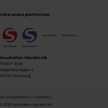
Våra andra plattformar
BILLIGSNUS
VAPEHANDEL
SNUSSIDAN
SNUSLAGRET
Snushallen i Norden AB
559117-4148
Segersbyvägen 4
145 63 Norsborg
lkor
|
Integritetspolicy
|
Cookiepolicy
© 2026 Snushallen i Norden AB