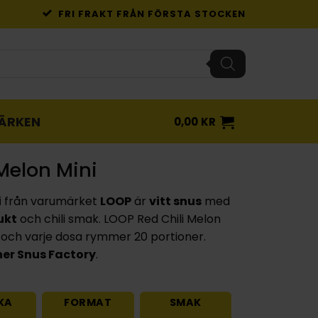
FRI FRAKT FRÅN FÖRSTA STOCKEN
ÄRKEN
0,00
KR
Melon Mini
i
från varumärket
LOOP
är
vitt snus
med
ukt
och chili smak. LOOP Red Chili Melon
och varje dosa rymmer 20 portioner.
er Snus Factory
.
KA
FORMAT
SMAK