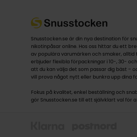
Snusstocken.se är din nya destination för sn
nikotinpåsar online. Hos oss hittar du ett br
av populära varumärken och smaker, alltid til
erbjuder flexibla förpackningar i 10-, 30- oc
att du kan välja det som passar dig bäst – 
vill prova något nytt eller bunkra upp dina fa
Fokus på kvalitet, enkel beställning och sna
gör Snusstocken.se till ett självklart val för a