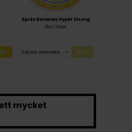
Après Bananas Hypèr Strong
Slut i lager
ÖP
KÖP
 ett mycket
.