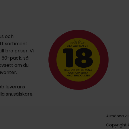
us och
ett sortiment
l bra priser. Vi
h 50-pack, så
oavsett om du
voriter.
bb leverans
lla snusälskare.
Allmänna vil
Copyright 