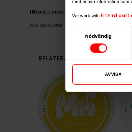
med annan information som du 
Hitta alla produkter från
LOOP
5 third parti
We work with
Alla produkter med smaken
Chili
,
Frukt
Samtyckesval
Nödvändig
RELATERADE PRODUKTER
AVVISA