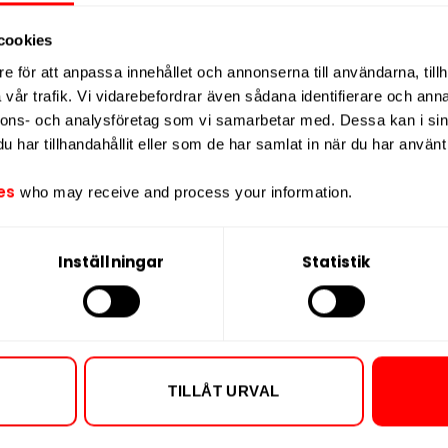
om och nikotineffekt – varumärket
Vikt per portion
unika PlantCan-förpackning, som är
cookies
Varumärke
t gör LOOP Hot Peach Strong till ett
e för att anpassa innehållet och annonserna till användarna, tillh
Tillverkare
tfull nikotinstyrka med hållbarhet och
vår trafik. Vi vidarebefordrar även sådana identifierare och anna
nnons- och analysföretag som vi samarbetar med. Dessa kan i sin
har tillhandahållit eller som de har samlat in när du har använt 
r en balanserad produkt där varje
ställande användarupplevelse. LOOP
es
who may receive and process your information.
tinpåsar med unika smakkombinationer
r.
Inställningar
Statistik
TILLÅT URVAL