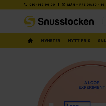
Skip
010-147 99 00 |
MÅN - FRE 08:30 - 1
to
content
Pr
NYHETER
NYTT PRIS
SN