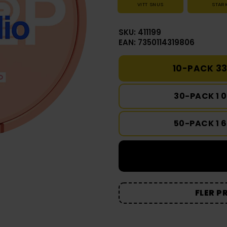
VITT SNUS
STAR
SKU: 411199
EAN: 7350114319806
10-PACK 33
30-PACK 1 
50-PACK 1 
FLER P