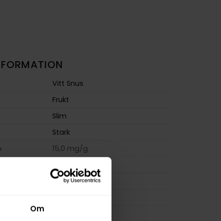
NFORMATION
Vitt Snus
Frukt
Slim
Stark
m
15,0 mg/g
ion
9,0 mg
a
180 mg
12 g
Om
osa
20