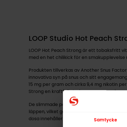
LOOP Studio Hot Peach Str
LOOP Hot Peach Strong är ett tobaksfritt vi
med en het chilikick för en smakupplevelse 
Produkten tillverkas av Another Snus Factory
innovativa syn på snus och sitt engagemang 
15 mg per gram och cirka 9,4 mg nikotin pe
Strong en kraftfull styrka som passar den 
De slimmade portionerna är utformade för a
läppen, vilket gör produkten smidig att anvä
dosa innehåller 20 prillor och väger totalt 12
Samtycke