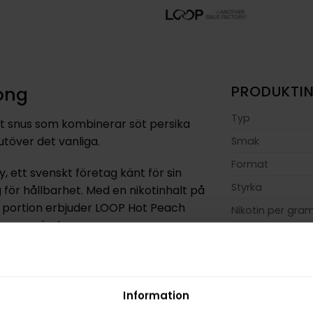
ong
PRODUKTI
Typ
tt snus som kombinerar söt persika
utöver det vanliga.
Smak
Format
, ett svenskt företag känt för sin
Styrka
för hållbarhet. Med en nikotinhalt på
r portion erbjuder LOOP Hot Peach
Nikotin per gra
vana användaren.
Nikotin per port
Nikotin per dos
tt sitta diskret och bekvämt under
nda oavsett var du befinner dig. Varje
Vikt per dosa
,5 gram.
Information
Portioner per d