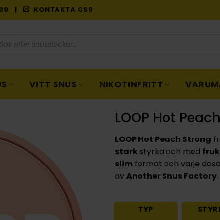
9:30 |
KONTAKTA OSS
oduktsökning
US
VITT SNUS
NIKOTINFRITT
VARUM
LOOP Hot Peach
LOOP Hot Peach Strong
f
stark
styrka och med
fruk
slim
format och varje dosa
av
Another Snus Factory
.
TYP
STYR