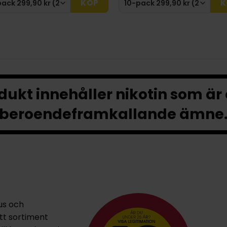
KÖP
K
ukt innehåller nikotin som är
beroendeframkallande ämne
us och
ett sortiment