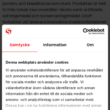
portion, och klassificeras som stark. Produkten är helt
fri från tobak men innehåller nikotin samt artificiella
sötningsmedel och konserveringsmedel. LOOP
fortsätter att leverera innovativa smakkombinationer
i sina nikotinprodukter och Spicy Apple Strong är ett
utmärkt val för dig som vill kombinera fruktig friskhet
med ett eldigt avslut i ett modernt och tobaksfritt
Samtycke
Information
Om
alternativ.
Hitta alla produkter från
LOOP
Denna webbplats använder cookies
Vi använder enhetsidentifierare för att anpassa innehållet
Alla produkter med smaken
Chili
,
Frukt
och annonserna till användarna, tillhandahålla funktioner
för sociala medier och analysera vår trafik. Vi
PRODUKTINFORMATION
vidarebefordrar även sådana identifierare och annan
information från din enhet till de sociala medier och
Typ
Vitt Snus
annons- och analysföretag som vi samarbetar med.
Smak
Frukt
,
Chili
Dessa kan i sin tur kombinera informationen med annan