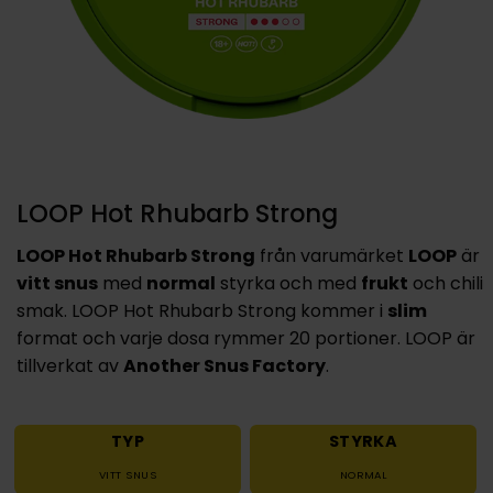
LOOP Hot Rhubarb Strong
LOOP Hot Rhubarb Strong
från varumärket
LOOP
är
vitt snus
med
normal
styrka och med
frukt
och chili
smak. LOOP Hot Rhubarb Strong kommer i
slim
format och varje dosa rymmer 20 portioner. LOOP är
tillverkat av
Another Snus Factory
.
TYP
STYRKA
VITT SNUS
NORMAL