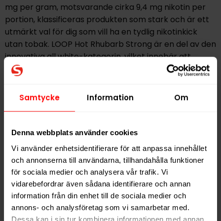
mg per gram, motsvarande cirka 9,4 mg nikotin per
portion, klassificeras produkten som stark och är ett
utmärkt val för dig som vill ha en tydlig nikotinkick
utan tobak. LOOP Hot Rhubarb Strong är en del av den
innovativa all white-kategorin, vilket innebär att
produkten är helt fri från tobak men fortfarande
erbjuder en kraftfull nikotineffekt. LOOP fortsätter att
leverera smakrika och moderna nikotinprodukter
Samtycke
Information
Om
med fokus på kvalitet och variation, och LOOP Hot
Rhubarb Strong är ett tydligt exempel på hur unika
smakkombinationer kan höja upplevelsen i varje prilla.
Denna webbplats använder cookies
Vi använder enhetsidentifierare för att anpassa innehållet
Hitta alla produkter från
LOOP
och annonserna till användarna, tillhandahålla funktioner
för sociala medier och analysera vår trafik. Vi
Alla produkter med smaken
Chili
,
Frukt
vidarebefordrar även sådana identifierare och annan
information från din enhet till de sociala medier och
annons- och analysföretag som vi samarbetar med.
PRODUKTINFORMATION
Dessa kan i sin tur kombinera informationen med annan