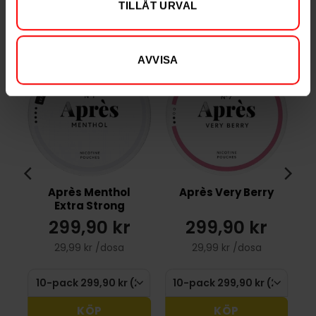
TILLÅT URVAL
RELATERADE PRODUKTER
AVVISA
Après Menthol
Après Very Berry
Extra Strong
299,90 kr
299,90 kr
29,99 kr /dosa
29,99 kr /dosa
KÖP
KÖP