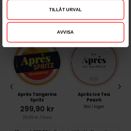
TILLÅT URVAL
RELATERADE PRODUKTER
AVVISA
Après Tangerine
Après Ice Tea
Spritz
Peach
299,90 kr
Slut i lager
29,99 kr /dosa