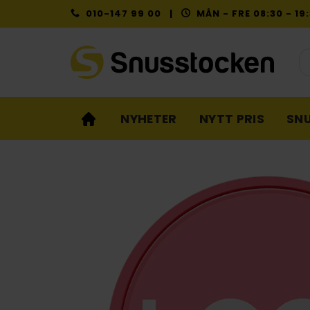
Skip
010-147 99 00 |
MÅN - FRE 08:30 - 1
to
content
Pr
NYHETER
NYTT PRIS
SN