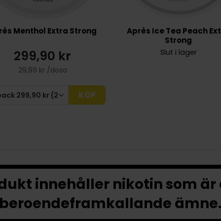
rès Menthol Extra Strong
Après Ice Tea Peach Ex
Strong
299,90 kr
Slut i lager
29,99 kr /dosa
KÖP
ukt innehåller nikotin som är
beroendeframkallande ämne