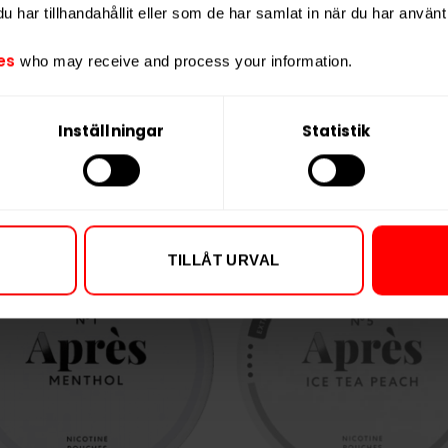
har tillhandahållit eller som de har samlat in när du har använt 
Vikt per portion
Varumärke
es
who may receive and process your information.
Tillverkare
Inställningar
Statistik
TILLÅT URVAL