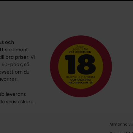
us och
ett sortiment
l bra priser. Vi
h 50-pack, så
oavsett om du
voriter.
bb leverans
lla snusälskare.
Allmänna vil