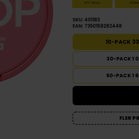
VITT SNUS
STAR
SKU: 401183
EAN: 7350159282448
10-PACK 33
30-PACK 1 
50-PACK 1 
FLER P