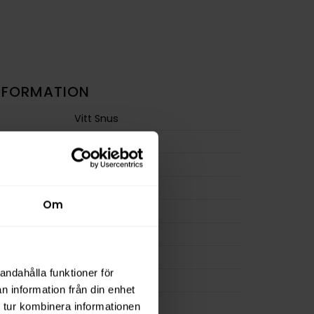
NFORMATION
Vitt Snus
Frukt
,
Chili
Slim
Stark
Om
m
15,0 mg/g
ion
9,0 mg
a
180 mg
andahålla funktioner för
12 g
n information från din enhet
osa
20
 tur kombinera informationen