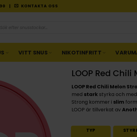
9:30 |
KONTAKTA OSS
oduktsökning
US
VITT SNUS
NIKOTINFRITT
VARUM
LOOP Red Chili 
LOOP Red Chili Melon Str
med
stark
styrka och me
Strong kommer i
slim
form
LOOP är tillverkat av
Anoth
TYP
STYR