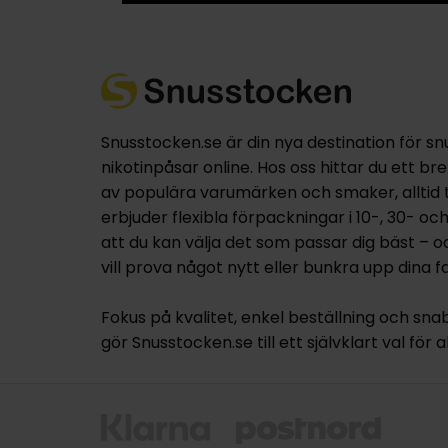
Snusstocken.se är din nya destination för sn
nikotinpåsar online. Hos oss hittar du ett br
av populära varumärken och smaker, alltid til
erbjuder flexibla förpackningar i 10-, 30- oc
att du kan välja det som passar dig bäst – 
vill prova något nytt eller bunkra upp dina fa
Fokus på kvalitet, enkel beställning och sna
gör Snusstocken.se till ett självklart val för a