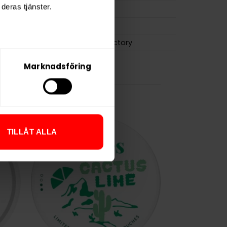
deras tjänster.
0,6 g
LOOP
Another Snus Factory
Marknadsföring
TILLÅT ALLA