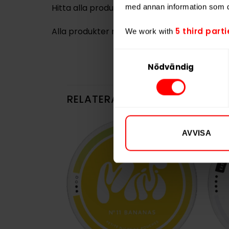
med annan information som du 
Hitta alla produkter från
LOOP
Alla produkter med smaken
Chili
,
Frukt
5 third parti
We work with
Samtyckesval
Nödvändig
RELATERADE PRODUKTER
AVVISA