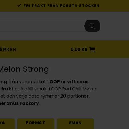
FRI FRAKT FRÅN FÖRSTA STOCKEN
ÄRKEN
0,00
KR
Melon Strong
ong
från varumärket
LOOP
är
vitt snus
d
frukt
och chili smak. LOOP Red Chili Melon
at och varje dosa rymmer 20 portioner.
er Snus Factory
.
KA
FORMAT
SMAK