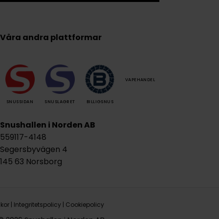
Våra andra plattformar
VAPEHANDEL
SNUSSIDAN
SNUSLAGRET
BILLIGSNUS
Snushallen i Norden AB
559117-4148
Segersbyvägen 4
145 63 Norsborg
lkor
|
Integritetspolicy
|
Cookiepolicy