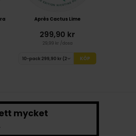
tra
Après Cactus Lime
299,90 kr
29,99 kr /dosa
KÖP
 ett mycket
.