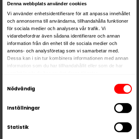
Typ
Vitt Snus
Denna webbplats använder cookies
Smak
Mint
Vi använder enhetsidentifierare för att anpassa innehållet
och annonserna till användarna, tillhandahålla funktioner
Format
Slim
för sociala medier och analysera vår trafik. Vi
Styrka
Extra Stark
vidarebefordrar även sådana identifierare och annan
Nikotin per gram
16,0 mg/g
information från din enhet till de sociala medier och
annons- och analysföretag som vi samarbetar med.
Nikotin per portion
8,0 mg
Dessa kan i sin tur kombinera informationen med annan
Nikotin per dosa
160 mg
information som du har tillhandahållit eller som de har
samlat in när du har använt deras tjänster.
Vikt per dosa
10 g
Samtyckesval
Portioner per dosa
20
5 third parties
We work with
who may receive and
Nödvändig
Vikt per portion
0,5 g
process your information.
Varumärke
XQS
Inställningar
Tillverkare
XQS International AB
Statistik