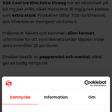
XQS Cool Ice Slim Extra Strong
har en nikotinhalt på
9,6 mg per prilla, vilket motsvarar 16 mg/g och klassas
som
extra stark
. Produkten tillhör XQS-sortimentet
och tillverkas av Insurgent Ventures II.
Prillorna är helvita och kommer i
slim-format
,
utformade för att vara diskreta under läppen. Varje
dosa innehåller 20 portioner.
Smaken består av
peppermint och mentol
, vilket
ger en tydlig mintprofil.
Hitta alla produkter från
XQS
Alla produkter med smaken
Mint
Samtycke
Information
Om
PRODUKTINFORMATION