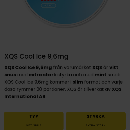
XQS Cool Ice 9,6mg
XQS Cool Ice 9,6mg
från varumärket
XQS
är
vitt
snus
med
extra stark
styrka och med
mint
smak.
XQS Cool Ice 9,6mg kommer i
slim
format och varje
dosa rymmer 20 portioner. XQS är tillverkat av
XQS
International AB
.
TYP
STYRKA
VITT SNUS
EXTRA STARK