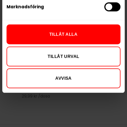
Marknadsföring
RELATERADE PRODUKTER
TILLÅT ALLA
TILLÅT URVAL
Après Ice Tea
Après Cola Mini
AVVISA
Peach Mini
299,90 kr
Slut i lager
29,99 kr /dosa