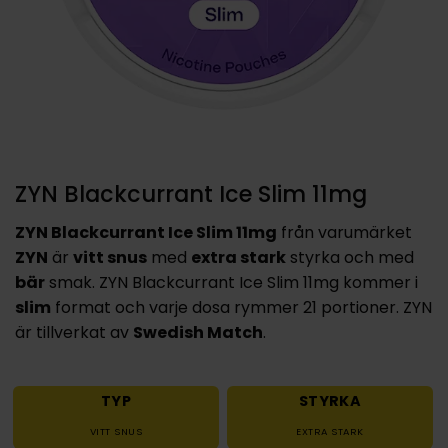
ZYN Blackcurrant Ice Slim 11mg
ZYN Blackcurrant Ice Slim 11mg
från varumärket
ZYN
är
vitt snus
med
extra stark
styrka och med
bär
smak. ZYN Blackcurrant Ice Slim 11mg kommer i
slim
format och varje dosa rymmer 21 portioner. ZYN
är tillverkat av
Swedish Match
.
TYP
STYRKA
VITT SNUS
EXTRA STARK