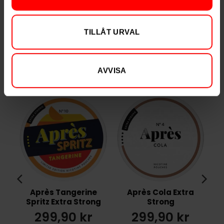
Varumärke
ZYN
Tillverkare
Swedish Match
TILLÅT URVAL
AVVISA
RELATERADE PRODUKTER
Après Tangerine
Après Cola Extra
Spritz Extra Strong
Strong
299,90 kr
299,90 kr