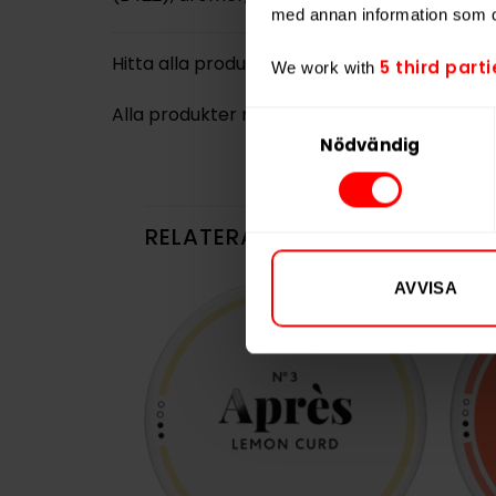
med annan information som du 
Hitta alla produkter från
ZYN
5 third parti
We work with
Alla produkter med smaken
Lakrits
,
Viol
Samtyckesval
Nödvändig
RELATERADE PRODUKTER
AVVISA