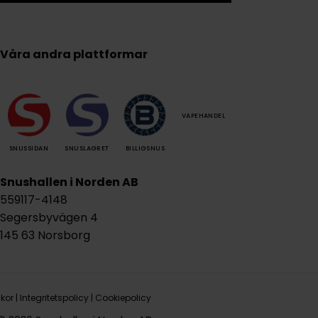
Våra andra plattformar
VAPEHANDEL
SNUSSIDAN
SNUSLAGRET
BILLIGSNUS
Snushallen i Norden AB
559117-4148
Segersbyvägen 4
145 63 Norsborg
lkor
|
Integritetspolicy
|
Cookiepolicy