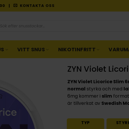
9:30 |
KONTAKTA OSS
oduktsökning
US
VITT SNUS
NIKOTINFRITT
VARUM
ZYN Violet Lico
ZYN Violet Licorice Slim 
normal
styrka och med
la
6mg kommer i
slim
format 
är tillverkat av
Swedish M
TYP
STYR