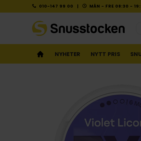
Skip
010-147 99 00 |
MÅN - FRE 08:30 - 1
to
content
Pr
NYHETER
NYTT PRIS
SN