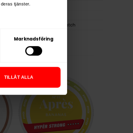
deras tjänster.
0,7 g
ZYN
Swedish Match
Marknadsföring
TILLÅT ALLA