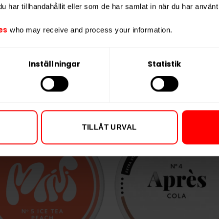
har tillhandahållit eller som de har samlat in när du har använt 
Vikt per portion
Varumärke
es
who may receive and process your information.
Tillverkare
Inställningar
Statistik
TILLÅT URVAL