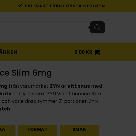
FRI FRAKT FRÅN FÖRSTA STOCKEN
ÄRKEN
0,00
KR
rice Slim 6mg
6mg
från varumärket
ZYN
är
vitt snus
med
krits
och viol smak. ZYN Violet Licorice Slim
och varje dosa rymmer 21 portioner. ZYN
atch
.
KA
FORMAT
SMAK