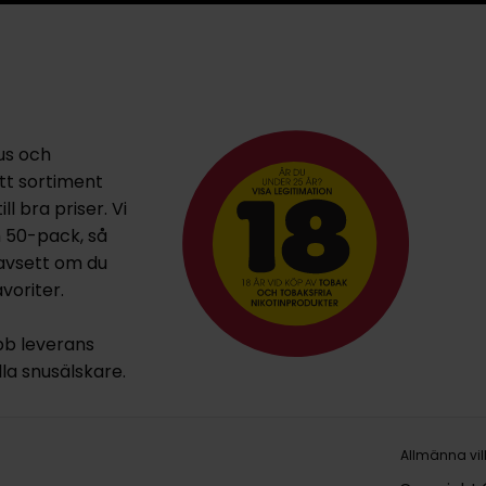
us och
ett sortiment
l bra priser. Vi
h 50-pack, så
oavsett om du
voriter.
bb leverans
lla snusälskare.
Allmänna vil