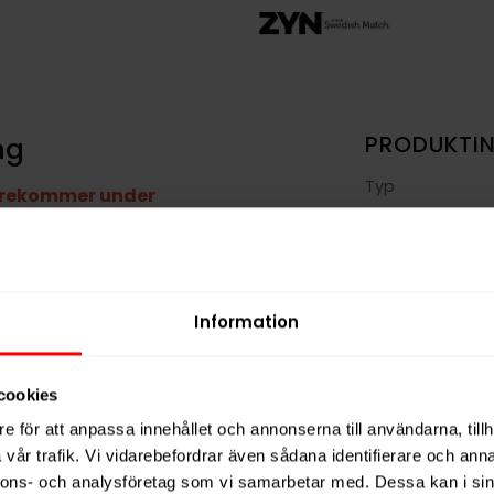
mg
PRODUKTI
Typ
förekommer under
Smak
Format
 helvit nikotinpåse från tillverkaren
Styrka
 av
viol, salmiak och lakrits
.
Information
kraftfull smakleverans så snart den
Nikotin per gra
m
och har en nikotinhalt på 6,5 mg
Nikotin per port
t tobaksfritt alternativ till traditionellt
cookies
Nikotin per dos
e för att anpassa innehållet och annonserna till användarna, tillh
Vikt per dosa
vår trafik. Vi vidarebefordrar även sådana identifierare och anna
 växtfiber, fuktighetsbevarande medel
Portioner per d
nnons- och analysföretag som vi samarbetar med. Dessa kan i sin
l (E500, E509), nikotin.