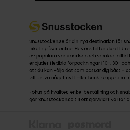
Snusstocken.se är din nya destination för sn
nikotinpåsar online. Hos oss hittar du ett br
av populära varumärken och smaker, alltid til
erbjuder flexibla förpackningar i 10-, 30- oc
att du kan välja det som passar dig bäst – 
vill prova något nytt eller bunkra upp dina fa
Fokus på kvalitet, enkel beställning och sna
gör Snusstocken.se till ett självklart val för a