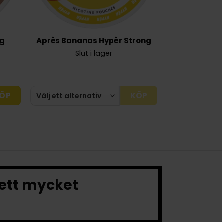
ng
Après Bananas Hypèr Strong
Slut i lager
ÖP
KÖP
 ett mycket
.