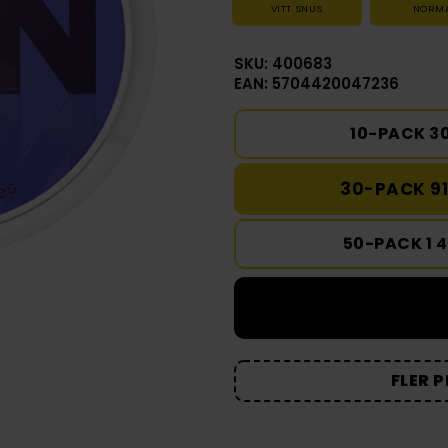
VITT SNUS
NORM
SKU: 400683
EAN: 5704420047236
10-PACK 3
30-PACK 91
50-PACK 1 
FLER 