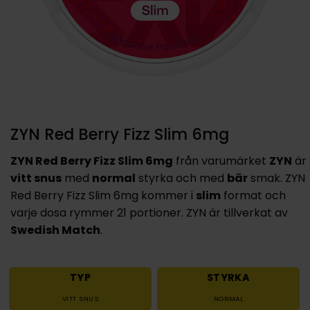
ZYN Red Berry Fizz Slim 6mg
ZYN Red Berry Fizz Slim 6mg
från varumärket
ZYN
är
vitt snus
med
normal
styrka och med
bär
smak. ZYN
Red Berry Fizz Slim 6mg kommer i
slim
format och
varje dosa rymmer 21 portioner. ZYN är tillverkat av
Swedish Match
.
TYP
STYRKA
VITT SNUS
NORMAL