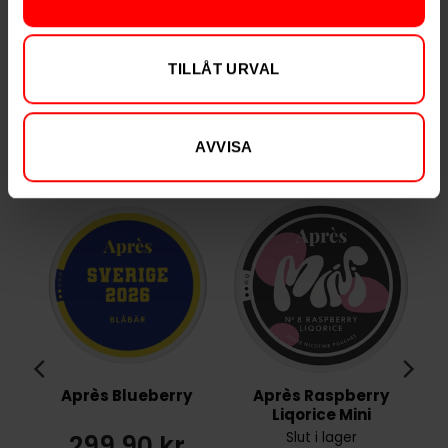
Varumärke
ZYN
Tillverkare
Swedish Match
TILLÅT URVAL
AVVISA
RELATERADE PRODUKTER
Après Blueberry
Après Raspberry
Liqorice Mini
299,90 kr
Slut i lager