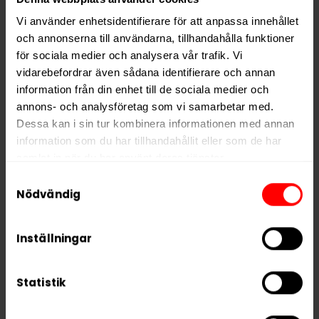
Smak
Chili
,
Kaffe
Vi använder enhetsidentifierare för att anpassa innehållet
Format
Slim
och annonserna till användarna, tillhandahålla funktioner
för sociala medier och analysera vår trafik. Vi
Styrka
Extra Stark
vidarebefordrar även sådana identifierare och annan
Nikotin per gram
15,7 mg/g
information från din enhet till de sociala medier och
Nikotin per portion
11,0 mg
annons- och analysföretag som vi samarbetar med.
Dessa kan i sin tur kombinera informationen med annan
Nikotin per dosa
231 mg
information som du har tillhandahållit eller som de har
Vikt per dosa
15 g
samlat in när du har använt deras tjänster.
Portioner per dosa
21
Samtyckesval
5 third parties
We work with
who may receive and
Nödvändig
Vikt per portion
0,7 g
process your information.
Varumärke
ZYN
Inställningar
Tillverkare
Swedish Match
Statistik