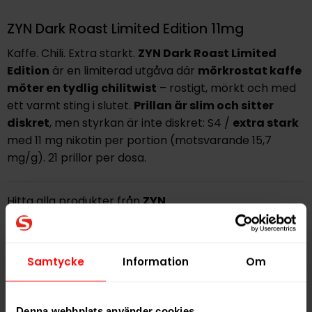
ZYN Dark Roast Limited Edition 11mg
Kaffe. Chili. Extra starkt.
ZYN Dark Roast Limited
Edition
är en limiterad utgåva där
mörkrostat kaffe
möter en tydlig chilitwist
– rostigt, mörkt och med
ett varmt sting i slutet.
Prillan är slim och sitter
diskret
, men styrkan är inte diskret: S4 /
extra stark
med 11 mg nikotin per portion (motsvarande 15,7
mg/g). 21 prillor per dosa.
Hitta alla produkter från
ZYN
Alla produkter med smaken
Chili
,
Kaffe
Samtycke
Information
Om
PRODUKTINFORMATION
Typ
Vitt Snus
Denna webbplats använder cookies