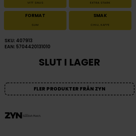
VITT SNUS
EXTRA STARK
FORMAT
SMAK
SLIM
CHILI
,
KAFFE
SKU: 407913
EAN: 5704420131010
SLUT I LAGER
FLER PRODUKTER FRÅN ZYN