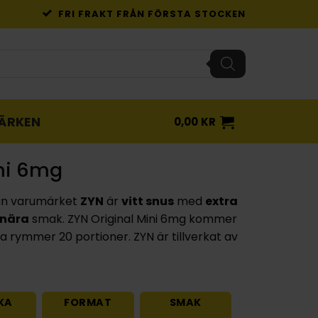
FRI FRAKT FRÅN FÖRSTA STOCKEN
ÄRKEN
0,00
KR
ini 6mg
ån varumärket
ZYN
är
vitt snus
med
extra
dnära
smak. ZYN Original Mini 6mg kommer
 rymmer 20 portioner. ZYN är tillverkat av
KA
FORMAT
SMAK