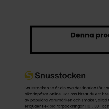
Denna prod
Snusstocken.se är din nya destination för sn
nikotinpåsar online. Hos oss hittar du ett br
av populära varumärken och smaker, alltid til
erbjuder flexibla förpackningar i 10-, 30- oc