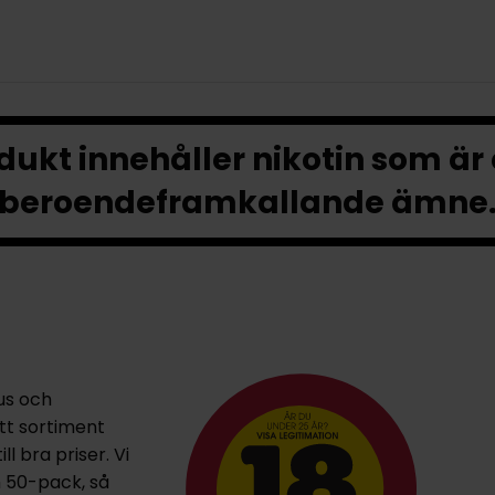
ukt innehåller nikotin som är
beroendeframkallande ämne
us och
ett sortiment
l bra priser. Vi
h 50-pack, så