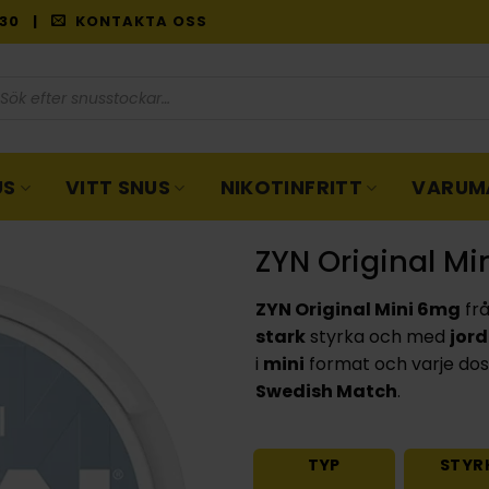
9:30 |
KONTAKTA OSS
oduktsökning
US
VITT SNUS
NIKOTINFRITT
VARUM
ZYN Original M
ZYN Original Mini 6mg
fr
stark
styrka och med
jor
i
mini
format och varje dosa
Swedish Match
.
TYP
STYR