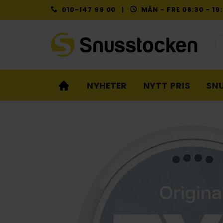
Skip
010-147 99 00 |
MÅN - FRE 08:30 - 1
to
content
Pr
NYHETER
NYTT PRIS
SN