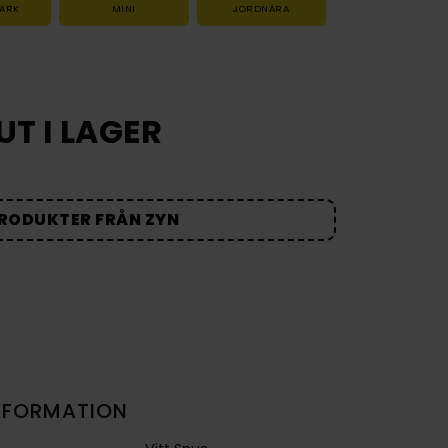
TARK
MINI
JORDNÄRA
UT I LAGER
PRODUKTER FRÅN ZYN
NFORMATION