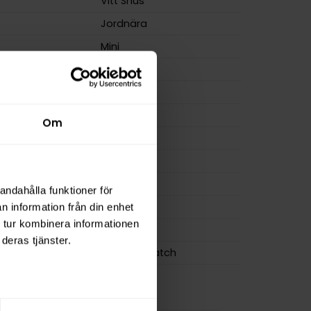
Vitt Snus
Jordnära
Mini
Extra Stark
m
15,0 mg/g
ion
6,0 mg
Om
a
120 mg
8 g
osa
20
andahålla funktioner för
0,4 g
n information från din enhet
 tur kombinera informationen
ZYN
deras tjänster.
Swedish Match