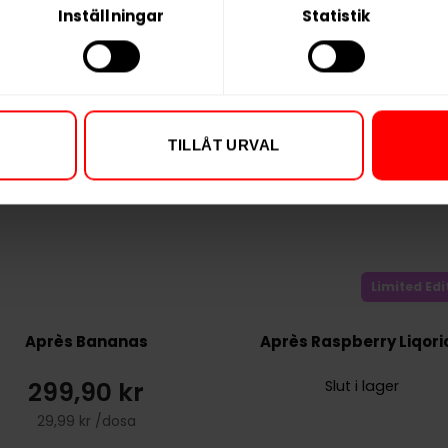
Inställningar
Statistik
TILLÅT URVAL
Limited Edi
Après Bananas
Après Raspberry Liqori
299,90 kr
Slut i lager
29,99 kr /dosa