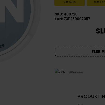
VITT SNUS
EXTRA S
SKU: 400720
EAN: 7311250007057
SL
FLER 
PRODUKTI