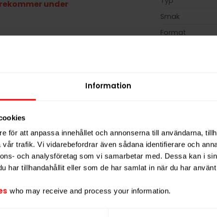
Typ
förekommer under
Smak
Format
ish Match:s ZYN all white-serie. Att snuset
Styrka
 med nikotin. Denna variant har en
neutral
smak. Eftersom den är torr på ytan har den
Nikotin per gra
har en nikotinhalt på 15 milligram per gram
Nikotin per port
Information
extra stark
. Varje dosa innehåller 20 prillor.
Nikotin per dos
surhetsreglerande medel (E500),
Vikt per dosa
cookies
er, sötningsmedel (E950).
Portioner per d
e för att anpassa innehållet och annonserna till användarna, tillh
Vikt per portion
vår trafik. Vi vidarebefordrar även sådana identifierare och anna
nnons- och analysföretag som vi samarbetar med. Dessa kan i sin
Varumärke
har tillhandahållit eller som de har samlat in när du har använt 
Tillverkare
es
who may receive and process your information.