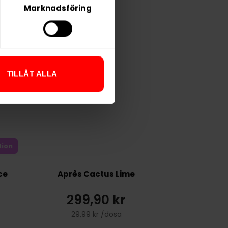
Marknadsföring
TILLÅT ALLA
tion
ce
Après Cactus Lime
299,90 kr
29,99 kr /dosa