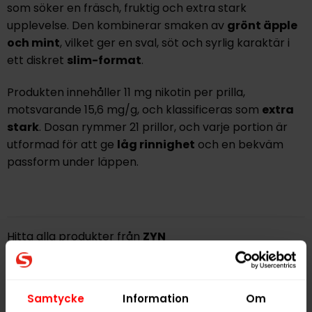
som söker en fräsch, fruktig och extra stark
upplevelse. Den kombinerar smaken av
grönt äpple
och mint
, vilket ger en sval, söt och syrlig karaktär i
ett diskret
slim-format
.
Produkten innehåller 11 mg nikotin per prilla,
motsvarande 15,6 mg/g, och klassificeras som
extra
stark
. Dosan rymmer 21 prillor, och varje portion är
utformad för att ge
låg rinnighet
och en bekväm
passform under läppen.
Hitta alla produkter från
ZYN
Alla produkter med smaken
Frukt
,
Mint
Samtycke
Information
Om
PRODUKTINFORMATION