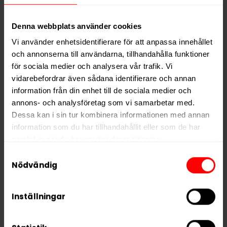
Typ
Vitt Snus
Denna webbplats använder cookies
Smak
Frukt
,
Mint
Vi använder enhetsidentifierare för att anpassa innehållet
Format
Slim
och annonserna till användarna, tillhandahålla funktioner
för sociala medier och analysera vår trafik. Vi
Styrka
Extra Stark
vidarebefordrar även sådana identifierare och annan
Nikotin per gram
15,6 mg/g
information från din enhet till de sociala medier och
Nikotin per portion
10,9 mg
annons- och analysföretag som vi samarbetar med.
Dessa kan i sin tur kombinera informationen med annan
Nikotin per dosa
229 mg
information som du har tillhandahållit eller som de har
Vikt per dosa
15 g
samlat in när du har använt deras tjänster.
Portioner per dosa
21
Samtyckesval
5 third parties
We work with
who may receive and
Nödvändig
Vikt per portion
0,7 g
process your information.
Varumärke
ZYN
Inställningar
Tillverkare
Swedish Match