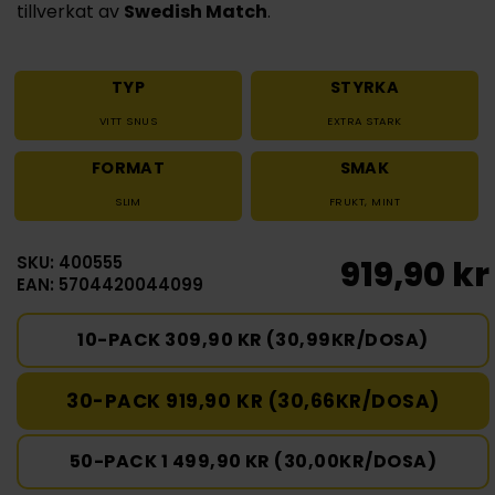
tillverkat av
Swedish Match
.
TYP
STYRKA
VITT SNUS
EXTRA STARK
FORMAT
SMAK
SLIM
FRUKT
,
MINT
SKU: 400555
919,90 kr
EAN: 5704420044099
10-PACK 309,90 KR (30,99KR/DOSA)
30-PACK 919,90 KR (30,66KR/DOSA)
50-PACK 1 499,90 KR (30,00KR/DOSA)