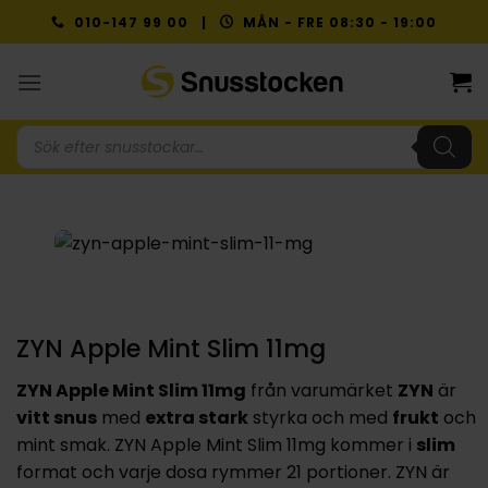
Skip
010-147 99 00 |
MÅN - FRE 08:30 - 19:00
to
content
Produktsökning
ZYN Apple Mint Slim 11mg
ZYN Apple Mint Slim 11mg
från varumärket
ZYN
är
vitt snus
med
extra stark
styrka och med
frukt
och
mint smak. ZYN Apple Mint Slim 11mg kommer i
slim
format och varje dosa rymmer 21 portioner. ZYN är