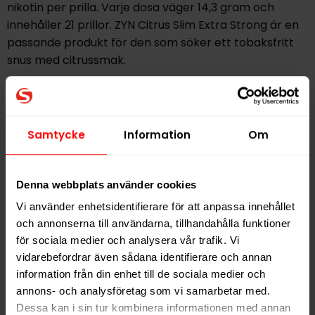
nikotin per prilla. Varje dosa väger 14,3 gram och
innehåller 21 prillor. ZYN Citrus Slim Extra Strong är en
passande produkt för den som söker ett tobaksfritt
snus med citrussmak.
Ingredienser: Vatten, fyllnadsmedel (E460), växtfiber,
fuktighetsbevarande medel (E422), vegetabilisk olja,
salt, aromer, surhetsreglerande medel (E525), nikotin,
Samtycke
Information
Om
emulgeringsmedel (E471), sötningsmedel (E950).
Denna webbplats använder cookies
Hitta alla produkter från
ZYN
Vi använder enhetsidentifierare för att anpassa innehållet
Alla produkter med smaken
Citrus
och annonserna till användarna, tillhandahålla funktioner
för sociala medier och analysera vår trafik. Vi
vidarebefordrar även sådana identifierare och annan
PRODUKTINFORMATION
information från din enhet till de sociala medier och
Typ
Vitt Snus
annons- och analysföretag som vi samarbetar med.
Dessa kan i sin tur kombinera informationen med annan
Smak
Citrus