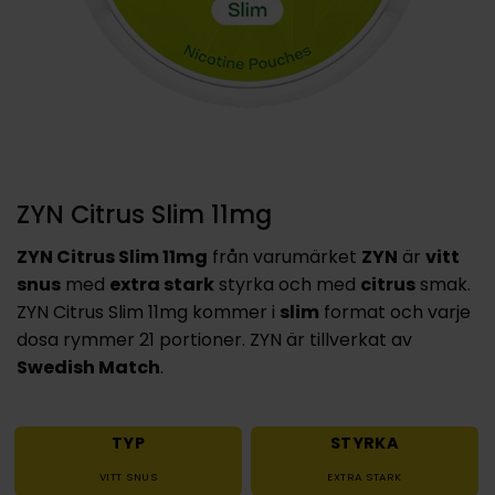
ZYN Citrus Slim 11mg
ZYN Citrus Slim 11mg
från varumärket
ZYN
är
vitt
snus
med
extra stark
styrka och med
citrus
smak.
ZYN Citrus Slim 11mg kommer i
slim
format och varje
dosa rymmer 21 portioner. ZYN är tillverkat av
Swedish Match
.
TYP
STYRKA
VITT SNUS
EXTRA STARK