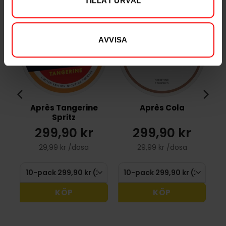
TILLÅT URVAL
AVVISA
Après Tangerine
Après Cola
Spritz
299,90 kr
299,90 kr
29,99 kr /dosa
29,99 kr /dosa
KÖP
KÖP