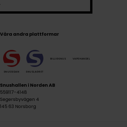
.
Våra andra plattformar
BILLIGSNUS
VAPEHANDEL
SNUSSIDAN
SNUSLAGRET
Snushallen i Norden AB
559117-4148
Segersbyvägen 4
145 63 Norsborg