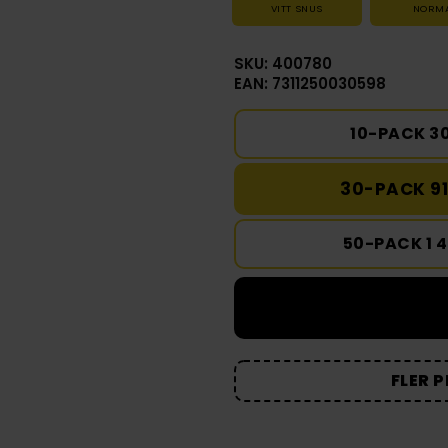
VITT SNUS
NORM
SKU: 400780
EAN: 7311250030598
10-PACK 3
30-PACK 91
50-PACK 1 
FLER 