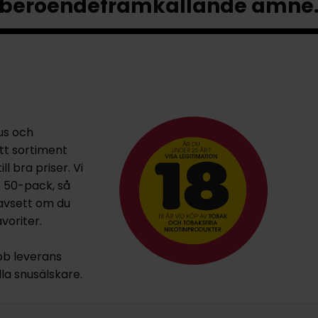
beroendeframkallande ämne
us och
ett sortiment
l bra priser. Vi
h 50-pack, så
oavsett om du
voriter.
bb leverans
lla snusälskare.