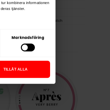
 tur kombinera informationen
0,4 g
deras tjänster.
ZYN
Swedish Match
Marknadsföring
TILLÅT ALLA