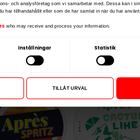
nnons- och analysföretag som vi samarbetar med. Dessa kan i sin
Vikt per portion
har tillhandahållit eller som de har samlat in när du har använt 
Varumärke
es
Tillverkare
who may receive and process your information.
Inställningar
Statistik
TILLÅT URVAL