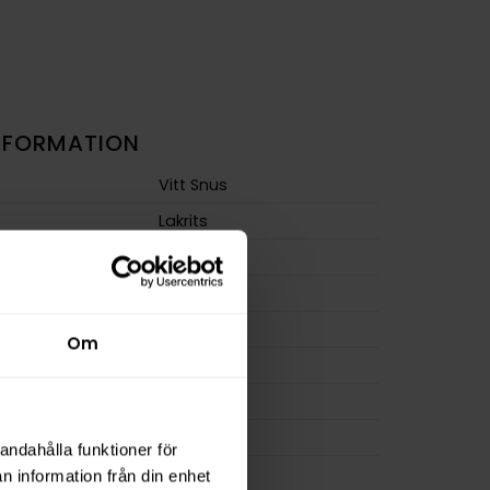
NFORMATION
Vitt Snus
Lakrits
Mini
Normal
m
7,5 mg/g
Om
ion
3,0 mg
a
60 mg
8 g
andahålla funktioner för
osa
20
n information från din enhet