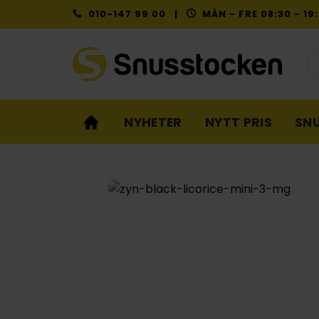
Skip
010-147 99 00 |
MÅN - FRE 08:30 - 1
to
content
Pr
NYHETER
NYTT PRIS
SN