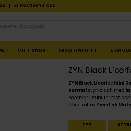
9:30 |
KONTAKTA OSS
oduktsökning
US
VITT SNUS
NIKOTINFRITT
VARUM
ZYN Black Licor
ZYN Black Licorice Mini 
normal
styrka och med
la
kommer i
mini
format och 
tillverkat av
Swedish Mat
TYP
STYR