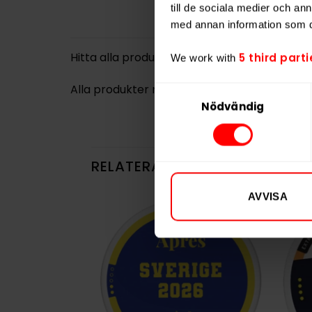
till de sociala medier och a
med annan information som du 
Hitta alla produkter från
ZYN
5 third parti
We work with
Alla produkter med smaken
Lakrits
Samtyckesval
Nödvändig
RELATERADE PRODUKTER
AVVISA