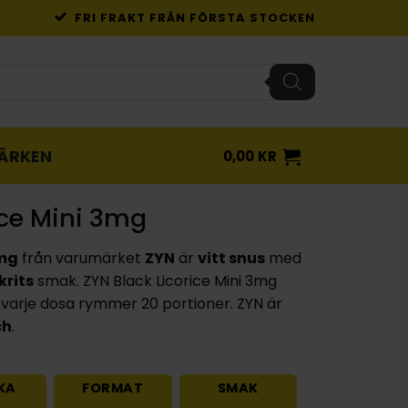
FRI FRAKT FRÅN FÖRSTA STOCKEN
ÄRKEN
0,00
KR
ice Mini 3mg
3mg
från varumärket
ZYN
är
vitt snus
med
krits
smak. ZYN Black Licorice Mini 3mg
varje dosa rymmer 20 portioner. ZYN är
ch
.
KA
FORMAT
SMAK