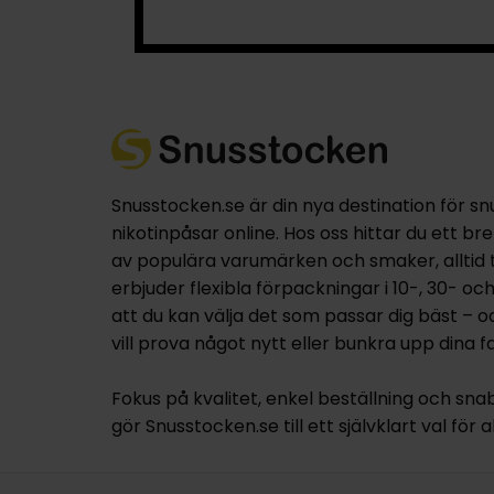
Snusstocken.se är din nya destination för sn
nikotinpåsar online. Hos oss hittar du ett br
av populära varumärken och smaker, alltid til
erbjuder flexibla förpackningar i 10-, 30- oc
att du kan välja det som passar dig bäst – 
vill prova något nytt eller bunkra upp dina fa
Fokus på kvalitet, enkel beställning och sna
gör Snusstocken.se till ett självklart val för a