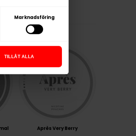
Marknadsföring
TILLÅT ALLA
rmal
Après Very Berry