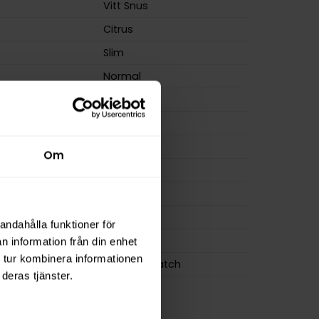
Vitt Snus
Citrus
Slim
Normal
m
9,2 mg/g
ion
6,4 mg
a
135 mg
Om
15 g
osa
21
0,7 g
andahålla funktioner för
ZYN
n information från din enhet
 tur kombinera informationen
Swedish Match
deras tjänster.