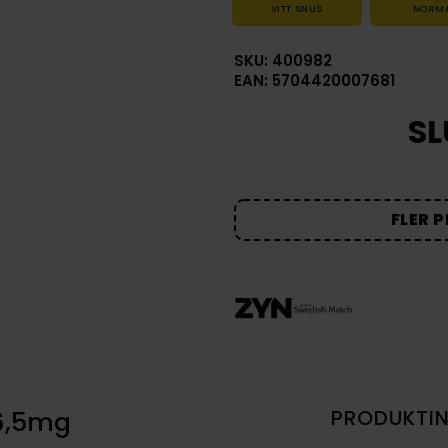
VITT SNUS
NORM
SKU: 400982
EAN: 5704420007681
SL
FLER 
6,5mg
PRODUKTI