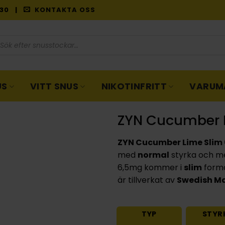
9:30 |
KONTAKTA OSS
oduktsökning
US
VITT SNUS
NIKOTINFRITT
VARUM
ZYN Cucumber 
ZYN Cucumber Lime Slim
med
normal
styrka och 
6,5mg kommer i
slim
forma
är tillverkat av
Swedish M
TYP
STYR