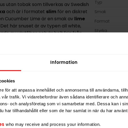
Typ
nus utan tobak som tillverkas av Swedish
ka
och är i formatet
slim
för en diskret
Smak
en Cucumber Lime är en smak av
lime
Format
. Det här snuset är av typen all white,
Styrka
ade av växtfiber och är helt fria från
 har en lägre rinnighet, som ger en
Nikotin per gra
je dosa ZYN Slim Cucumber Lime finns 21
Nikotin per port
a. Nikotinstyrkan är normal med cirka
Nikotin per dos
ksfria nikotinprodukter med olika smaker
Information
Vikt per dosa
instyrka på 2 av 4.
Portioner per d
cookies
del (E460), fuktighetsbevarande medel
Vikt per portion
l (E334, E500, E509), nikotin,
e för att anpassa innehållet och annonserna till användarna, tillh
me- och eukalyptusolja.
Varumärke
vår trafik. Vi vidarebefordrar även sådana identifierare och anna
nnons- och analysföretag som vi samarbetar med. Dessa kan i sin
Tillverkare
har tillhandahållit eller som de har samlat in när du har använt 
es
who may receive and process your information.