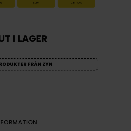
AL
SLIM
CITRUS
UT I LAGER
PRODUKTER FRÅN ZYN
NFORMATION