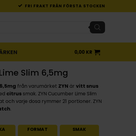
FRI FRAKT FRÅN FÖRSTA STOCKEN
ÄRKEN
0,00
KR
Lime Slim 6,5mg
 6,5mg
från varumärket
ZYN
är
vitt snus
med
citrus
smak. ZYN Cucumber Lime Slim
t och varje dosa rymmer 21 portioner. ZYN
atch
.
KA
FORMAT
SMAK