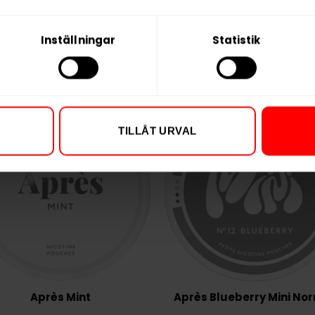
Inställningar
Statistik
TILLÅT URVAL
Après Mint
Après Blueberry Mini No