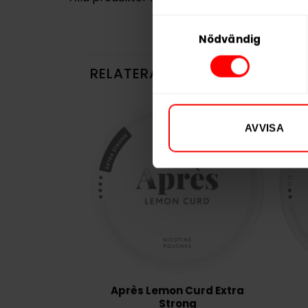
Samtyckesval
Nödvändig
RELATERADE PRODUKTER
AVVISA
Après Lemon Curd Extra
Strong