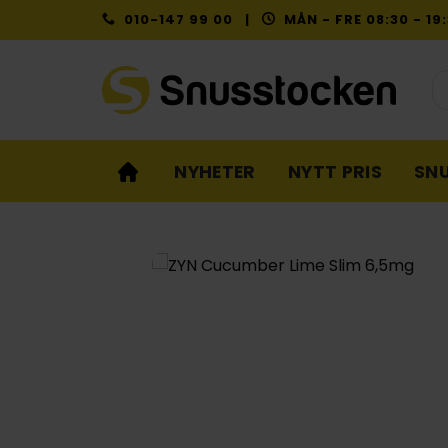
Skip
010-147 99 00 |
MÅN - FRE 08:30 - 1
to
content
Pr
NYHETER
NYTT PRIS
SN