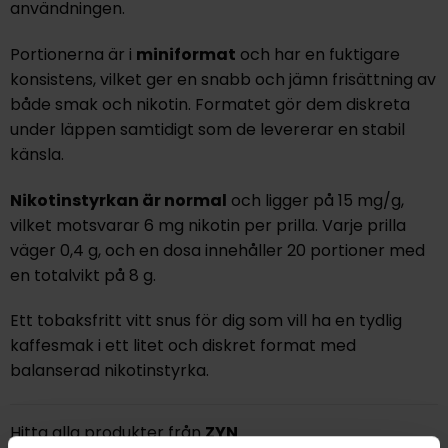
användningen.
Portionerna är i
miniformat
och har en fuktigare
konsistens, vilket ger en snabb och jämn frisättning av
både smak och nikotin. Formatet gör dem diskreta
under läppen samtidigt som de levererar en stabil
känsla.
Nikotinstyrkan är
normal
och ligger på
15 mg/g
,
vilket motsvarar
6 mg nikotin per prilla
. Varje prilla
väger
0,4 g
, och en dosa innehåller
20 portioner
med
en totalvikt på
8 g
.
Ett tobaksfritt vitt snus för dig som vill ha en tydlig
kaffesmak i ett litet och diskret format med
balanserad nikotinstyrka.
Hitta alla produkter från
ZYN