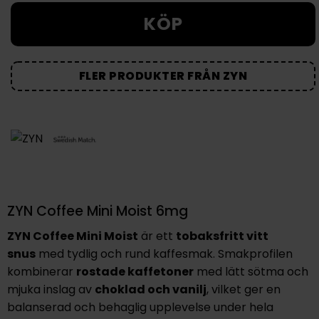
KÖP
FLER PRODUKTER FRÅN ZYN
ZYN Coffee Mini Moist 6mg
ZYN Coffee Mini Moist
är ett
tobaksfritt vitt
snus
med tydlig och rund kaffesmak. Smakprofilen
kombinerar
rostade kaffetoner
med lätt sötma och
mjuka inslag av
choklad och vanilj
, vilket ger en
balanserad och behaglig upplevelse under hela