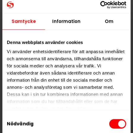
Alla produkter med smaken
Choklad
,
Kaffe
,
Kryddor
Samtycke
Information
Om
PRODUKTINFORMATION
Denna webbplats använder cookies
Typ
Vitt Snus
Vi använder enhetsidentifierare för att anpassa innehållet
Smak
Choklad
,
Kaffe
,
Kryddor
och annonserna till användarna, tillhandahålla funktioner
Format
Mini
för sociala medier och analysera vår trafik. Vi
vidarebefordrar även sådana identifierare och annan
Styrka
Normal
information från din enhet till de sociala medier och
Nikotin per gram
15,0 mg/g
annons- och analysföretag som vi samarbetar med.
Nikotin per portion
6,0 mg
Dessa kan i sin tur kombinera informationen med annan
information som du har tillhandahållit eller som de har
Nikotin per dosa
120 mg
samlat in när du har använt deras tjänster.
Vikt per dosa
8 g
Samtyckesval
5 third parties
We work with
who may receive and
Portioner per dosa
20
Nödvändig
process your information.