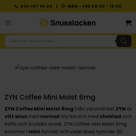
Skip
010-147 99 00 |
MÅN - FRE 08:30 - 19:00
to
content
Produktsökning
ZYN Coffee Mini Moist 6mg
ZYN Coffee Mini Moist 6mg
från varumärket
ZYN
är
vitt snus
med
normal
styrka och med
choklad
och
kaffe och kryddor smak. ZYN Coffee Mini Moist 6mg
kommer i
mini
format och varje dosa rymmer 20