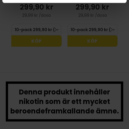
299,90 kr
299,90 kr
29,99 kr /dosa
29,99 kr /dosa
KÖP
KÖP
Denna produkt innehåller
nikotin som är ett mycket
beroendeframkallande ämne.