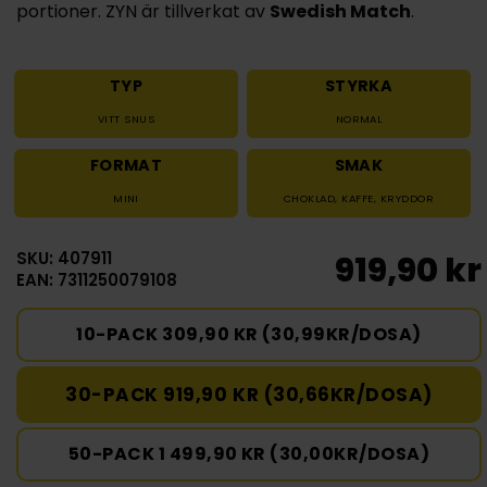
portioner. ZYN är tillverkat av
Swedish Match
.
TYP
STYRKA
VITT SNUS
NORMAL
FORMAT
SMAK
MINI
CHOKLAD
,
KAFFE
,
KRYDDOR
SKU: 407911
919,90 kr
EAN: 7311250079108
10-PACK 309,90 KR (30,99KR/DOSA)
30-PACK 919,90 KR (30,66KR/DOSA)
50-PACK 1 499,90 KR (30,00KR/DOSA)