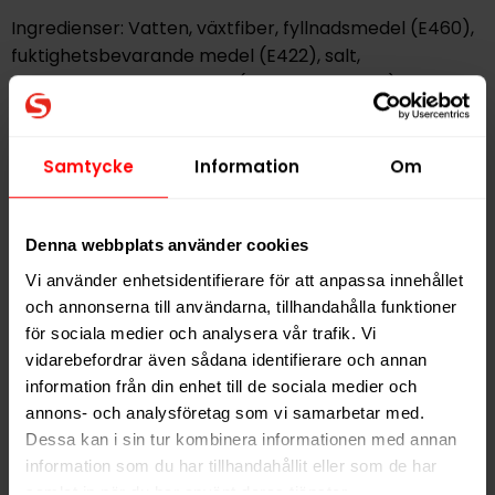
Ingredienser: Vatten, växtfiber, fyllnadsmedel (E460),
fuktighetsbevarande medel (E422), salt,
surhetsreglerande medel (E334, E500, E509), nikotin,
aromer, sötningsmedel (E950). Innehåller
peppermint- och åkermintolja.
Samtycke
Information
Om
Hitta alla produkter från
ZYN
Denna webbplats använder cookies
Alla produkter med smaken
Frukt
Vi använder enhetsidentifierare för att anpassa innehållet
och annonserna till användarna, tillhandahålla funktioner
PRODUKTINFORMATION
för sociala medier och analysera vår trafik. Vi
vidarebefordrar även sådana identifierare och annan
Typ
Vitt Snus
information från din enhet till de sociala medier och
Smak
Frukt
annons- och analysföretag som vi samarbetar med.
Format
Slim
Dessa kan i sin tur kombinera informationen med annan
information som du har tillhandahållit eller som de har
Styrka
Normal
samlat in när du har använt deras tjänster.