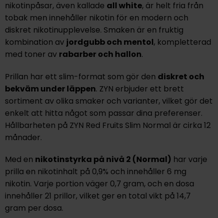
nikotinpåsar, även kallade
all white
, är helt fria från
tobak men innehåller nikotin för en modern och
diskret nikotinupplevelse. Smaken är en fruktig
kombination av
jordgubb och mentol
, kompletterad
med toner av
rabarber och hallon
.
Prillan har ett slim-format som gör den
diskret och
bekväm under läppen
. ZYN erbjuder ett brett
sortiment av olika smaker och varianter, vilket gör det
enkelt att hitta något som passar dina preferenser.
Hållbarheten på ZYN Red Fruits Slim Normal är cirka 12
månader.
Med en
nikotinstyrka på nivå 2 (Normal)
har varje
prilla en nikotinhalt på 0,9% och innehåller 6 mg
nikotin. Varje portion väger 0,7 gram, och en dosa
innehåller 21 prillor, vilket ger en total vikt på 14,7
gram per dosa.