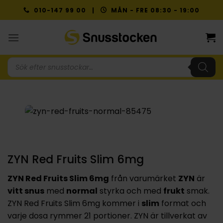
Skip
010-147 99 00 |
MÅN - FRE 08:30 - 19:00
to
content
Produktsökning
ZYN Red Fruits Slim 6mg
ZYN Red Fruits Slim 6mg
från varumärket
ZYN
är
vitt snus
med
normal
styrka och med
frukt
smak.
ZYN Red Fruits Slim 6mg kommer i
slim
format och
varje dosa rymmer 21 portioner. ZYN är tillverkat av